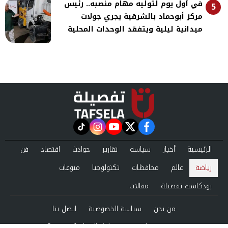
في أول يوم لتوليه مهام منصبه.. رئيس
5
مركز أبوحماد بالشرقية يجري جولات
ميدانية ليلية ويتفقد الوحدات المحلية
instagram
tiktok
youtube
twitter
facebook
الرئيسية
أخبار
سياسة
تقارير
حوادث
اقتصاد
فن
رياضة
عالم
محافظات
تكنولوجيا
منوعات
بودكاست تفصيلة
مقالات
من نحن
سياسة الخصوصية
اتصل بنا
©2024 tafsela All Rights Reserved.