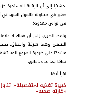
مشيرٌا إلي أن الرقابة المستمرة ج
صغير في متناوله كالفول السوداني أ
في ثواني معدودة.
ولفت الط
التنفس وهما شرقة واختناق، صفير 
مشددٌا على ضرورة الهروع للمستشفى
تمامٌا بعد عدة دقائق.
اقرأ أيضا
خبيرة تغذية لـ«تفصيلة»: تنا
«كارثة صحية»