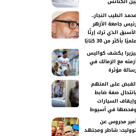
ين الكنائس
حمد الطيب النجار..
ئيس جامعة الأزهر
لأسبق الذي ترك إرثًا
لميًا بأكثر من 30 كتابًا
يزيرا يكشف كواليس
زمته مع الزمالك في
سالة مؤثرة
لقبض على المتهم
انتحال صفة ضابط
إيقاف السيارات
فحصها في أسيوط
مير محروس عن
ووليت: شاطر ومجتهد