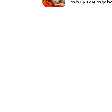
طموحه هو سر نجاحه