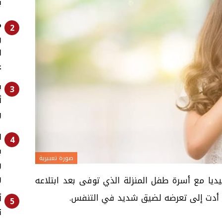
ب
م
2
ر
ا
ع
ب
3
أ
ر
ا
4
ب
صورة تعبيرية
و
و
يا مع أسرة طفل المنزلة الذي توفى بعد ابتلاعه
ن أدت إلى تعرضه لضيق شديد في التنفس.
أ
5
ت