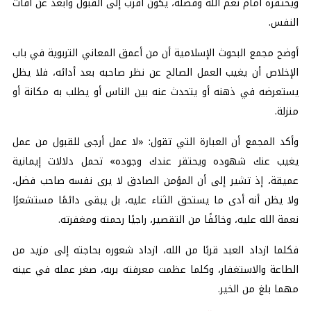
ويحتقره أمام نعم الله وفضله، يكون أقرب إلى القبول وأبعد عن آفات
النفس.
أوضح مجمع البحوث الإسلامية أن من أعمق المعاني التربوية في باب
الإخلاص أن يغيب العمل الصالح عن نظر صاحبه بعد أدائه، فلا يظل
يستعرضه في ذهنه أو يتحدث عنه بين الناس أو يطلب به مكانة أو
منزلة.
وأكد المجمع أن العبارة التي تقول: «لا عمل أرجى للقبول من عمل
يغيب عنك شهوده ويحتقر عندك وجوده» تحمل دلالات إيمانية
عميقة، إذ تشير إلى أن المؤمن الصادق لا يرى نفسه صاحب فضل،
ولا يظن أنه أدى ما يستحق الثناء عليه، بل يبقى دائمًا مستشعرًا
نعمة الله عليه، وخائفًا من التقصير، راجيًا رحمته ومغفرته.
فكلما ازداد العبد قربًا من الله، ازداد شعوره بحاجته إلى مزيد من
الطاعة والاستغفار، وكلما عظمت معرفته بربه، صغر عمله في عينه
مهما بلغ من الخير.