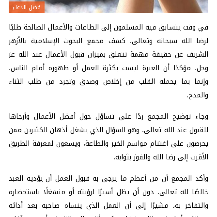
فضل الدعاء
في وقت يتسابق فيه المسلمون إلى الطاعات والأعمال الصالحة طلبًا
لرضا الله سبحانه وتعالى، كشف مجمع البحوث الإسلامية بالأزهر
الشريف عن حقيقة مهمة تتعلق بميزان قبول الأعمال عند الله عز
وجل، مؤكدًا أن العبرة ليست بكثرة العمل أو ظهوره أمام الناس،
وإنما بما يحمله القلب من إخلاص وصدق وتجرد من طلب الثناء
والمدح.
وجاء توضيح المجمع ردًا على تساؤل حول أفضل الأعمال وأرجاها
للقبول عند الله تعالى، وهو السؤال الذي يشغل أذهان الكثيرين ممن
يحرصون على اغتنام مواسم الخير والطاعة، ويسعون لمعرفة الطريق
الأقرب إلى رضا الله والفوز بثوابه.
وأكد المجمع أن من أعظم ما يرجى به
قبول العمل
أن يؤديه العبد
خالصًا لله تعالى، دون أن يظل أسيرًا لرؤيته أو منشغلًا باستحضاره
والتفاخر به، مشيرًا إلى أن العمل الذي ينساه صاحبه بعد أدائه