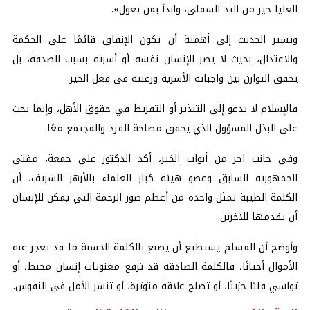
العليا خير من اليد السفلى، وابدأ بمن تعول».
ويشير الحديث إلى أهمية أن يكون الإنفاق قائمًا على الحكمة
والاعتدال، بحيث لا يضر الإنسان نفسه أو أسرته بسبب الصدقة، بل
يحقق التوازن بين واجباته الأسرية ورغبته في فعل الخير.
فالإسلام لا يدعو إلى التبذير أو التفريط في حقوق الأهل، وإنما يحث
على البذل المسؤول الذي يحقق مصلحة الفرد والمجتمع معًا.
وفي جانب آخر من أبواب الخير، أكد الدكتور علي جمعة، مفتي
الجمهورية السابق وعضو هيئة كبار العلماء بالأزهر الشريف، أن
الكلمة الطيبة تمثل واحدة من أعظم صور الرحمة التي يمكن للإنسان
أن يقدمها للآخرين.
وأوضح أن المسلم يستطيع أن يصنع بالكلمة الحسنة ما قد تعجز عنه
الأموال أحيانًا، فالكلمة الصادقة قد ترفع معنويات إنسان محبط، أو
تواسي قلبًا حزينًا، أو تصلح علاقة متوترة، أو تنشر الأمل في النفوس.