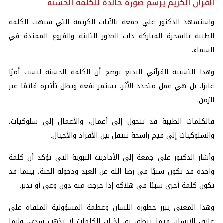
القرآن الكريم يرسم صورة خالدة للكلمة الحسنة
واستشهد الدكتور علي جمعة بالآيات الكريمة التي شبهت الكلمة
الطيبة بالشجرة المباركة ذات الجذور الثابتة والفروع الممتدة في
السماء.
وهذا التشبيه القرآني البديع يوضح أن الكلمة الحسنة ليست أمرًا
عابرًا، بل هي عمل متجدد الأثر، يستمر نفعه ويظل تأثيره قائمًا عبر
الزمن.
فالكلمات الطيبة قد تتحول إلى أعمال، والأعمال إلى سلوكيات،
والسلوكيات إلى قيم راسخة تنتقل بين الأفراد والأجيال.
وأشار الدكتور علي جمعة إلى الأحاديث النبوية التي تؤكد أن كلمة
واحدة قد تكون سببًا في رضا الله عن العبد ودخوله الجنة، بينما قد
تكون كلمة أخرى سببًا في هلاكه إذا خرجت منه دون وعي أو تدبر.
وهذا المعنى يبرز خطورة اللسان وعظمة المسؤولية الملقاة على
عاتق الإنسان فيما ينطق به، إذ إن الكلمات لا تذهب سدى، وإنما