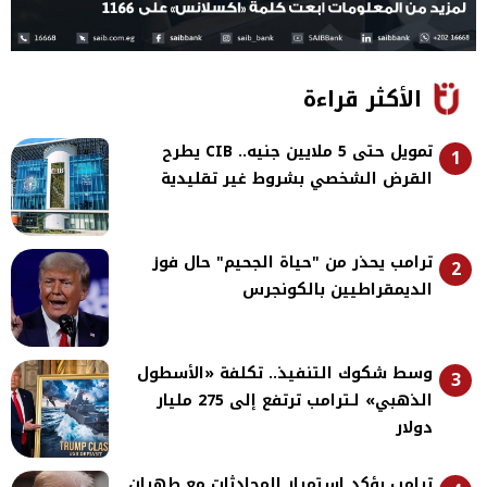
الأكثر قراءة
تمويل حتى 5 ملايين جنيه.. CIB يطرح
1
القرض الشخصي بشروط غير تقليدية
ترامب يحذر من "حياة الجحيم" حال فوز
2
الديمقراطيين بالكونجرس
وسط شكوك التنفيذ.. تكلفة «الأسطول
3
الذهبي» لـترامب ترتفع إلى 275 مليار
دولار
ترامب يؤكد استمرار المحادثات مع طهران