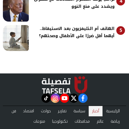
4
ويشدد على منع النوو
الهاتف أم التليفزيون بعد الاستيقاظ..
5
أيهما أقل ضررًا على الأطفال وصحتهم؟
instagram
tiktok
youtube
twitter
facebook
الرئيسية
أخبار
سياسة
تقارير
حوادث
اقتصاد
فن
رياضة
عالم
محافظات
تكنولوجيا
منوعات