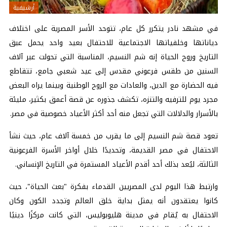
أرشيفية
في مشهد نادر يتكرر كل عام، تتوحد الأسر المصرية على اختلاف
دياناتها وخلفياتها الاجتماعية للاحتفال بعيد واحد يحمل عبق
التاريخ وروح الحياة إنه شم النسيم، المناسبة التي تحولت عبر آلاف
السنين من طقس فرعوني مقدس إلى عيد شعبي جامع، تتقاطع
فيه الحضارة مع الدين، والعادات مع الروح الوطنية وبينما يراه البعض
مجرد يوم للترفيه والتنزه، تكشف جذوره عن قصة أعمق بكثير، مليئة
بالأسرار والدلالات التي تجعل منه أحد أكثر الأعياد خصوصية في مصر.
تعود قصة شم النسيم إلى ما يقرب من خمسة آلاف عام، حيث نشأ
الاحتفال في مصر القديمة، وتحديدًا خلال أواخر الأسرة الفرعونية
الثالثة، ليُعد بذلك أحد أقدم الأعياد المستمرة في التاريخ الإنساني.
وارتبط هذا اليوم لدى المصريين القدماء بفكرة "بعث الحياة"، حيث
كانوا يعتقدون أنه يمثل بداية خلق العالم وتجدد الكون وكان
الاحتفال به يُقام في مدينة هليوبوليس، التي كانت مركزًا دينيًا