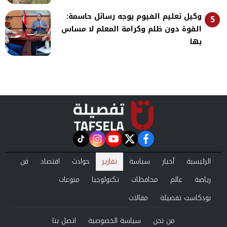
وكيل تعليم الفيوم يوجه رسائل حاسمة:
5
القوة دون ظلم وكرامة المعلم لا مساس
بها
instagram
tiktok
youtube
twitter
facebook
الرئيسية
أخبار
سياسة
تقارير
حوادث
اقتصاد
فن
رياضة
عالم
محافظات
تكنولوجيا
منوعات
بودكاست تفصيلة
مقالات
من نحن
سياسة الخصوصية
اتصل بنا