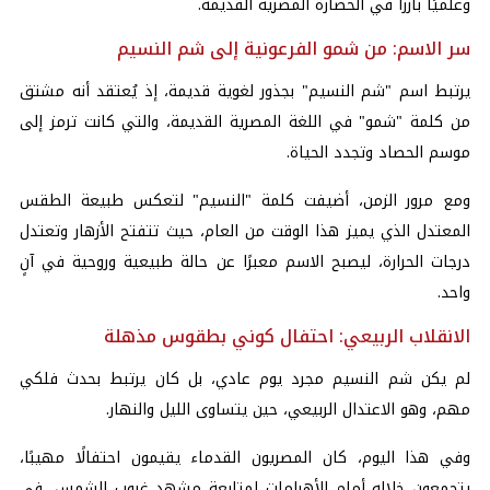
وعلميًا بارزًا في الحضارة المصرية القديمة.
سر الاسم: من شمو الفرعونية إلى شم النسيم
يرتبط اسم "شم النسيم" بجذور لغوية قديمة، إذ يُعتقد أنه مشتق
من كلمة "شمو" في اللغة المصرية القديمة، والتي كانت ترمز إلى
موسم الحصاد وتجدد الحياة.
ومع مرور الزمن، أضيفت كلمة "النسيم" لتعكس طبيعة الطقس
المعتدل الذي يميز هذا الوقت من العام، حيث تتفتح الأزهار وتعتدل
درجات الحرارة، ليصبح الاسم معبرًا عن حالة طبيعية وروحية في آنٍ
واحد.
الانقلاب الربيعي: احتفال كوني بطقوس مذهلة
لم يكن شم النسيم مجرد يوم عادي، بل كان يرتبط بحدث فلكي
مهم، وهو الاعتدال الربيعي، حين يتساوى الليل والنهار.
وفي هذا اليوم، كان المصريون القدماء يقيمون احتفالًا مهيبًا،
يتجمعون خلاله أمام الأهرامات لمتابعة مشهد غروب الشمس، في