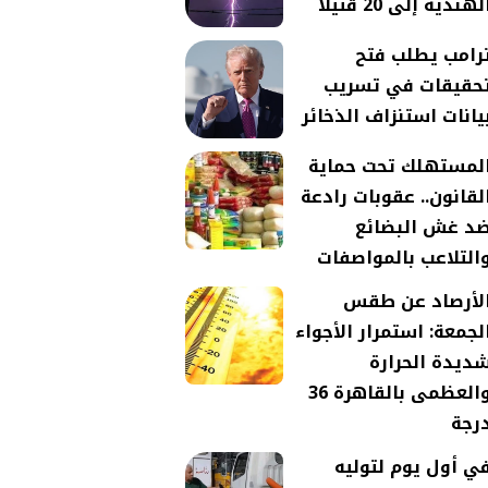
لهندية إلى 20 قتيلا
رامب يطلب فتح
حقيقات في تسريب
يانات استنزاف الذخائر
لمستهلك تحت حماية
لقانون.. عقوبات رادعة
د غش البضائع
التلاعب بالمواصفات
لأرصاد عن طقس
لجمعة: استمرار الأجواء
ديدة الحرارة
والعظمى بالقاهرة 36
رجة
ي أول يوم لتوليه