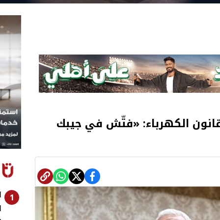
انون الكهرباء: «فتّش في جيبك
ا
1
ا