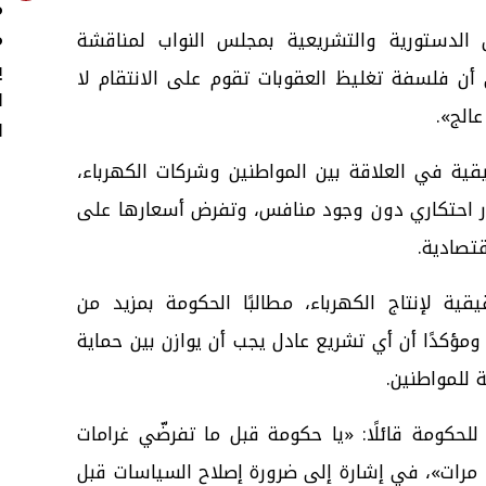
م
 الدستورية والتشريعية بمجلس النواب لمناقشة
م
ي
 أن فلسفة تغليظ العقوبات تقوم على الانتقام لا
ل
عالج».
ا
ية في العلاقة بين المواطنين وشركات الكهرباء،
ار احتكاري دون وجود منافس، وتفرض أسعارها على
تصادية.
ية لإنتاج الكهرباء، مطالبًا الحكومة بمزيد من
ومؤكدًا أن أي تشريع عادل يجب أن يوازن بين حماية
ة للمواطنين.
 للحكومة قائلًا: «يا حكومة قبل ما تفرضّي غرامات
على المواطنين… فتشي في جيبك 7 مرات»، في إشارة إلى ضرورة إصلاح السياسات قبل