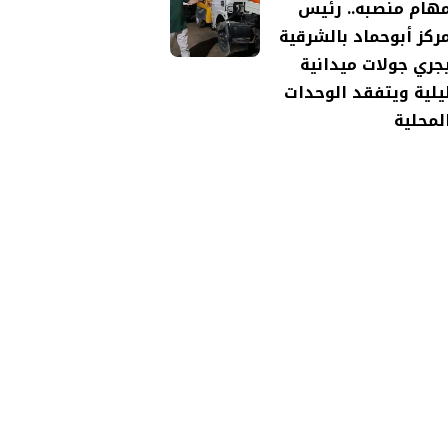
هام منصبه.. رئيس
ركز أبوحماد بالشرقية
جري جولات ميدانية
يلية ويتفقد الوحدات
لمحلية