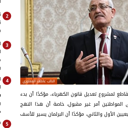
ا
ت
2
ت
ب
ا
3
ا
ض
و
ا
4
النائب عاطف المغاوري
ا
اطع لمشروع تعديل قانون الكهرباء، مؤكدًا أن بدء
ش
ى المواطنين أمر غير مقبول، خاصة أن هذا النهج
د
يين الأول والثاني، مؤكدًا أن البرلمان يسير للأسف
ف
5