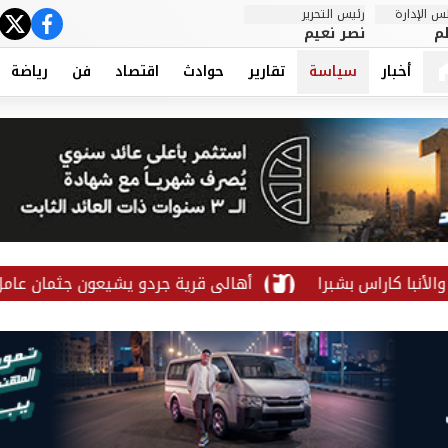
 الإدارة
رئيس التحرير
ter
cebook
م
نصر نعيم
أخبار
سياسة
تقارير
حوادث
اقتصاد
فن
رياضة
أهالي قرية جردو يشيعون جثمان عامل لقي م