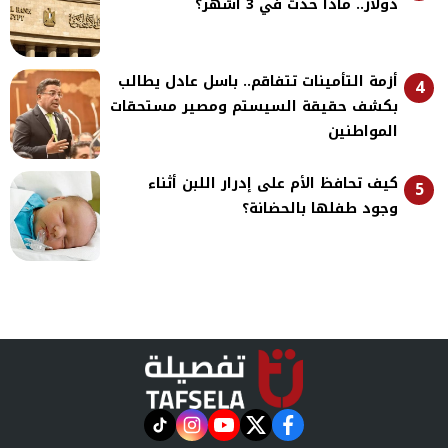
دولار.. ماذا حدث في 3 أشهر؟
أزمة التأمينات تتفاقم.. باسل عادل يطالب
4
بكشف حقيقة السيستم ومصير مستحقات
المواطنين
كيف تحافظ الأم على إدرار اللبن أثناء
5
وجود طفلها بالحضانة؟
instagram
tiktok
youtube
twitter
facebook