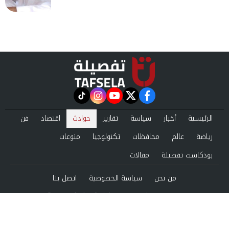
instagram
tiktok
youtube
twitter
facebook
الرئيسية
أخبار
سياسة
تقارير
حوادث
اقتصاد
فن
رياضة
عالم
محافظات
تكنولوجيا
منوعات
بودكاست تفصيلة
مقالات
من نحن
سياسة الخصوصية
اتصل بنا
©2024 tafsela All Rights Reserved.
Powered by