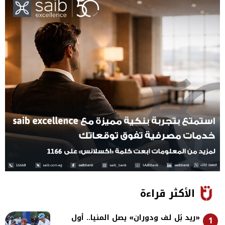
الأكثر قراءة
«ريد بُل لف ودوران» يصل المنيا.. أول
1