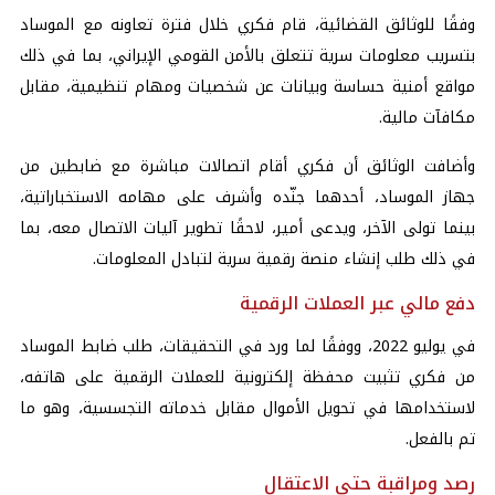
وفقًا للوثائق القضائية، قام فكري خلال فترة تعاونه مع الموساد
بتسريب معلومات سرية تتعلق بالأمن القومي الإيراني، بما في ذلك
مواقع أمنية حساسة وبيانات عن شخصيات ومهام تنظيمية، مقابل
مكافآت مالية.
وأضافت الوثائق أن فكري أقام اتصالات مباشرة مع ضابطين من
جهاز الموساد، أحدهما جنّده وأشرف على مهامه الاستخباراتية،
بينما تولى الآخر، ويدعى أمير، لاحقًا تطوير آليات الاتصال معه، بما
في ذلك طلب إنشاء منصة رقمية سرية لتبادل المعلومات.
دفع مالي عبر العملات الرقمية
في يوليو 2022، ووفقًا لما ورد في التحقيقات، طلب ضابط الموساد
من فكري تثبيت محفظة إلكترونية للعملات الرقمية على هاتفه،
لاستخدامها في تحويل الأموال مقابل خدماته التجسسية، وهو ما
تم بالفعل.
رصد ومراقبة حتى الاعتقال