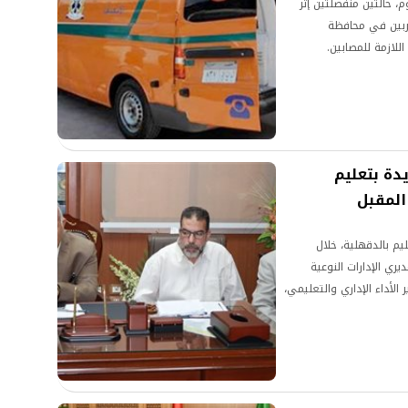
، حالتين منفصلتين إثر
شربين في محافظة
للازمة للمصابين.
دة بتعليم
المقبل
م بالدقهلية، خلال
 عدد من مديري الإدارات النوعية
لأداء الإداري والتعليمي،