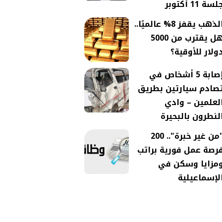
لسة 11 أكتوبر
الذهب يقفز 8% عالميًا..
هل يقترب من 5000
ولار للأوقية؟
إصابة 5 أشخاص في
صادم سيارتين بطريق
لعلمين – وادي
لنطرون بالبحيرة
"من غير خبرة".. 200
رصة عمل فورية براتب
مزايا وسكن في
لإسماعيلية