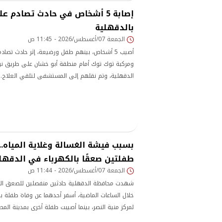
إصابة 5 أشخاص في حادث تصادم 
بالدقهلية
الجمعة 07/أغسطس/2026 - 11:45 ص
أصيب 5 أشخاص، بينهم طفل ورضيعة، إثر حادث تص
ومركبة توك توك أمام منطقة أبو خشان على طريق نوس
الدقهلية، وتم نقلهم إلى المستشفى لتلقي العلاج.
بسبب فيشة الغسالة وغلاية المياه..
طفلتين صعقًا بالكهرباء في الدقهل
الجمعة 07/أغسطس/2026 - 11:44 ص
شهدت محافظة الدقهلية حادثين منفصلين للصعق الكه
خلال الساعات الماضية، أسفر أحدهما عن وفاة طفلة بق
لمركز منية النصر، بينما أصيبت طفلة أخرى بمدينة المطر