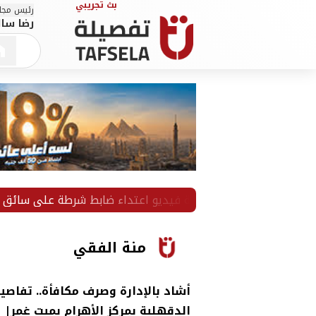
رئيس مجلس
رضا سال
كشف حقيقة فيديو اعتداء ضابط شرطة على سائق ميكروباص بالجيز
منة الفقي
أشاد بالإدارة وصرف مكافأة.. تفاصي
الدقهلية بمركز الأهرام بميت غمر| 