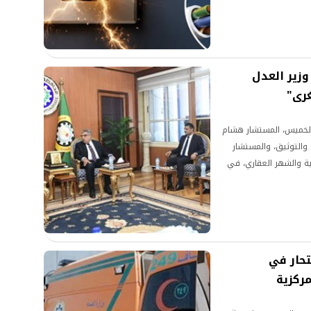
زير العدل
غرى"
 الخميس، المستشار هشام
 والتوثيق، والمستشار
ية والشهر العقاري، في
ري الجديد
تحار في
ركزية