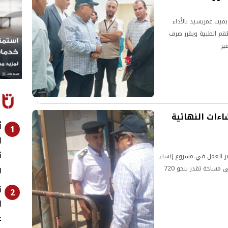
بميت غمريشيد بالأداء
أطقم الطبية ويقرر صرف
يز
اءات النهائية
أ
1
ير العمل في مشروع إنشاء
و
وحدة المرور الجديدة بمدينة ميت غمر، والتي تُقام على مساحة تقدر بنحو 720
ت
2
ا
غ