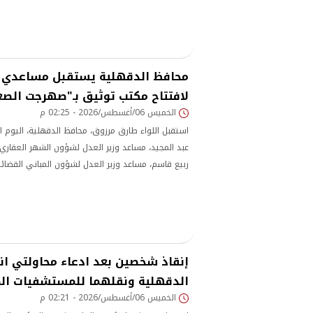
محافظ الدقهلية يستقبل مساعدي و
لافتتاح مكتب توثيق بـ"صهرجت الص
الخميس 06/أغسطس/2026 - 02:25 م
استقبل اللواء طارق مرزوق، محافظ الدقهلية، اليوم
عبد المجيد، مساعد وزير العدل لشؤون الشهر العقاري
ربيع قاسم، مساعد وزير العدل لشؤون المباني القضائ
مستهل زيارة رسمية لافتتاح مكتب توثيق الشهر العقا
إنقاذ شخصين بعد ادعاء محاولتي ان
الدقهلية ونقلهما للمستشفيات الم
الخميس 06/أغسطس/2026 - 02:21 م