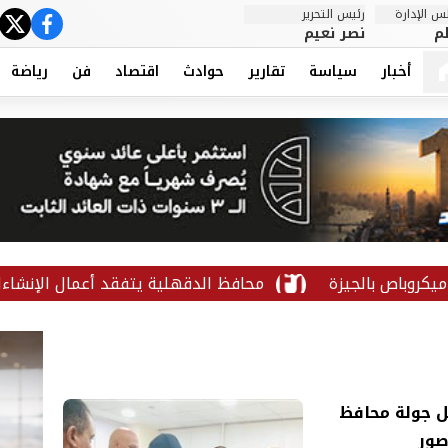
 الإدارة
رئيس التحرير
ter
cebook
م
نصر نعيم
أخبار
سياسة
تقارير
حوادث
اقتصاد
فن
رياضة
ة
محافظ الدقهلية يتفقد أعمال الإنشاءات النهائية لوح
ل جولة محافظ
صور