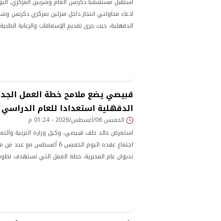
استقبل مستشفيا دكرنس العام وشربين المركزي، اليوم
ادعاء محاولتي انتحار داخل منزلين بمركزي دكرنس و
الدقهلية، حيث جرى تقديم الإسعافات والرعاية الطبية ا
قبيصي يضع ملامح خطة العمل الجدي
الدقهلية استعدادا للعام الدراسي 
الخميس 06/أغسطس/2026 - 01:24 م
استعرض خالد خلف قبيصي، وكيل وزارة التربية والتعلي
اجتماع عقده اليوم الخميس 6 أغسطس مع
بديوان عام المديرية، خطة العمل التي تستهدف تطوير ا
وذلك ضمن الاستعدادات للعام الدراسي الجديد.