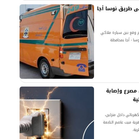
على طريق نوسا أجا
ادم وقع بين سيارة ملاكي
ا - أجا بمحافظة
 مصرع وإصابة
ية
ربائي داخل منزلين،
رية ميت عاصم التابعة
ية.