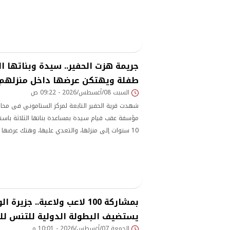
جريمة هزت الحفير.. سيدة وبناتها ا
طفلة ويهتكن عرضها داخل منزلهم 
السبت 08/أغسطس/2026 - 09:22 ص
شهدت قرية الحفير التابعة لمركز الستاموني فى محا
مؤسفة عقب قيام سيدة بمساعدة بناتها الثلاثة باستد
10 سنوات إلى منزلها، والتعدي عليها، وهتك عرضها 
بإصابات بالغة .
بمشاركة 100 لاعب ولاعبة.. جزير
يستضيف البطولة الدولية للتنس لل
الجمعة 07/أغسطس/2026 - 10:01 م