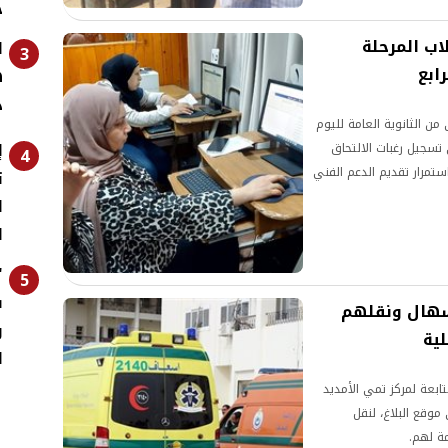
ج
ب المرحلة
3
ابع
د
ن الثانوية العامة لليوم
 تسجيل رغبات الالتحاق
4
حكومية للعام الجامعي 2026-2027، مع استمرار تقديم الدعم الفني
ت
ا
ا
5
ف
 بإسهال ونقلهم
و
ية
ا
تابعة لمركز تمي الأمديد
وقع البلاغ، لنقل
مة لهم.