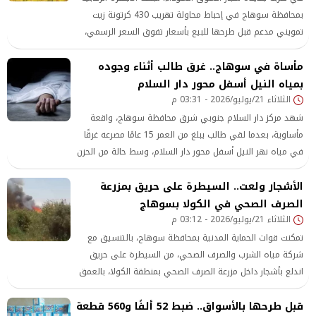
بمحافظة سوهاج في إحباط محاولة تهريب 430 كرتونة زيت
تمويني مدعم قبل طرحها للبيع بأسعار تفوق السعر الرسمي،
وذلك ضمن حملات مكثفة استهدفت
مأساة في سوهاج.. غرق طالب أثناء وجوده
بمياه النيل أسفل محور دار السلام
الثلاثاء 21/يوليو/2026 - 03:31 م
شهد مركز دار السلام جنوبي شرق محافظة سوهاج، واقعة
مأساوية، بعدما لقي طالب يبلغ من العمر 15 عامًا مصرعه غرقًا
في مياه نهر النيل أسفل محور دار السلام، وسط حالة من الحزن
خيمت على أهالي قريته
الأشجار ولعت.. السيطرة على حريق بمزرعة
الصرف الصحي في الكولا بسوهاج
الثلاثاء 21/يوليو/2026 - 03:12 م
تمكنت قوات الحماية المدنية بمحافظة سوهاج، بالتنسيق مع
شركة مياه الشرب والصرف الصحي، من السيطرة على حريق
اندلع بأشجار داخل مزرعة الصرف الصحي بمنطقة الكولا، بالعمق
الصحراوي على طريق سوهاج
قبل طرحها بالأسواق.. ضبط 52 ألفًا و560 قطعة