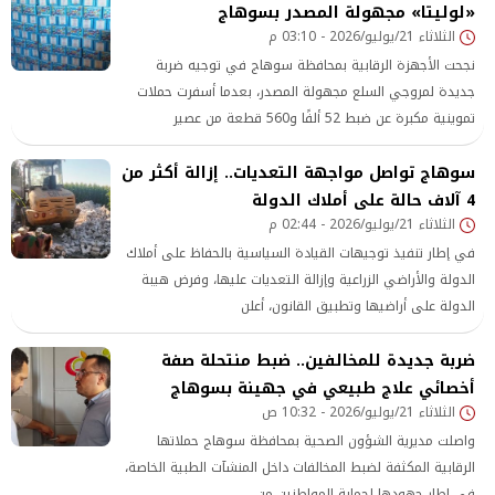
«لوليتا» مجهولة المصدر بسوهاج
الثلاثاء 21/يوليو/2026 - 03:10 م
نجحت الأجهزة الرقابية بمحافظة سوهاج في توجيه ضربة
جديدة لمروجي السلع مجهولة المصدر، بعدما أسفرت حملات
تموينية مكبرة عن ضبط 52 ألفًا و560 قطعة من عصير
سوهاج تواصل مواجهة التعديات.. إزالة أكثر من
4 آلاف حالة على أملاك الدولة
الثلاثاء 21/يوليو/2026 - 02:44 م
في إطار تنفيذ توجيهات القيادة السياسية بالحفاظ على أملاك
الدولة والأراضي الزراعية وإزالة التعديات عليها، وفرض هيبة
الدولة على أراضيها وتطبيق القانون، أعلن
ضربة جديدة للمخالفين.. ضبط منتحلة صفة
أخصائي علاج طبيعي في جهينة بسوهاج
الثلاثاء 21/يوليو/2026 - 10:32 ص
واصلت مديرية الشؤون الصحية بمحافظة سوهاج حملاتها
الرقابية المكثفة لضبط المخالفات داخل المنشآت الطبية الخاصة،
في إطار جهودها لحماية المواطنين من