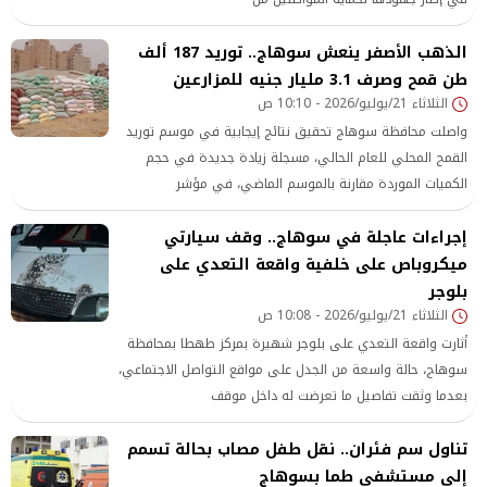
الذهب الأصفر ينعش سوهاج.. توريد 187 ألف
طن قمح وصرف 3.1 مليار جنيه للمزارعين
الثلاثاء 21/يوليو/2026 - 10:10 ص
واصلت محافظة سوهاج تحقيق نتائج إيجابية في موسم توريد
القمح المحلي للعام الحالي، مسجلة زيادة جديدة في حجم
الكميات الموردة مقارنة بالموسم الماضي، في مؤشر
إجراءات عاجلة في سوهاج.. وقف سيارتي
ميكروباص على خلفية واقعة التعدي على
بلوجر
الثلاثاء 21/يوليو/2026 - 10:08 ص
أثارت واقعة التعدي على بلوجر شهيرة بمركز طهطا بمحافظة
سوهاج، حالة واسعة من الجدل على مواقع التواصل الاجتماعي،
بعدما وثقت تفاصيل ما تعرضت له داخل موقف
تناول سم فئران.. نقل طفل مصاب بحالة تسمم
إلى مستشفى طما بسوهاج