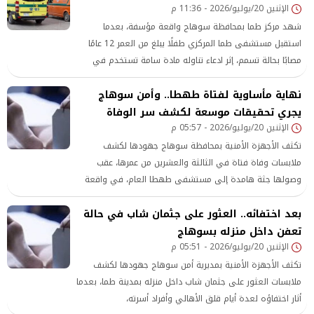
الإثنين 20/يوليو/2026 - 11:36 م
شهد مركز طما بمحافظة سوهاج واقعة مؤسفة، بعدما
استقبل مستشفى طما المركزي طفلًا يبلغ من العمر 12 عامًا
مصابًا بحالة تسمم، إثر ادعاء تناوله مادة سامة تستخدم في
مكافحة القوارض سم فئران ، حيث تدخل الفريق الطبي على
نهاية مأساوية لفتاة طهطا.. وأمن سوهاج
الفور لإنقاذه،
يجري تحقيقات موسعة لكشف سر الوفاة
الإثنين 20/يوليو/2026 - 05:57 م
تكثف الأجهزة الأمنية بمحافظة سوهاج جهودها لكشف
ملابسات وفاة فتاة في الثالثة والعشرين من عمرها، عقب
وصولها جثة هامدة إلى مستشفى طهطا العام، في واقعة
غامضة دفعت جهات التحقيق إلى مباشرة أعمالها
بعد اختفائه.. العثور على جثمان شاب في حالة
تعفن داخل منزله بسوهاج
الإثنين 20/يوليو/2026 - 05:51 م
تكثف الأجهزة الأمنية بمديرية أمن سوهاج جهودها لكشف
ملابسات العثور على جثمان شاب داخل منزله بمدينة طما، بعدما
أثار اختفاؤه لعدة أيام قلق الأهالي وأفراد أسرته،