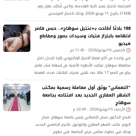
المختصة باختيار عميد كلية الهندسة، والتي شُكلت بقرار رقم
(1428) بتاريخ 11 يونيو 2026، وذلك لاختيار المرشحين
188 بلاغًا أطاحت بـ«عنتيل سوهاج».. حبس قاصر
لاتهامه بابتزاز فتيات وسيدات بصور ومقاطع
فيديو
الخميس 16/يوليو/2026 - 11:45 ص
في واحدة من أكثر قضايا الابتزاز الإلكتروني إثارة للجدل داخل
محافظة سوهاج، تمكنت الأجهزة الأمنية من إسقاط شاب قاصر
يبلغ من العمر 17 عامًا، بعد تلقي عشرات البلاغات ضده، اتهمته
فيها فتيات وسيدات
"النعماني" يوثق أول معاملة رسمية بمكتب
الشهر العقاري الجديد بعد افتتاحه بجامعة
سوهاج
الأربعاء 15/يوليو/2026 - 02:49 م
افتتح الدكتور حسان النعماني رئيس جامعة سوهاج، صباح
اليوم، مكتب الشهر العقاري والتوثيق، بالحرم الجامعي الجديد،
وذلك في خطوة تعكس حرص الجامعة على تطوير