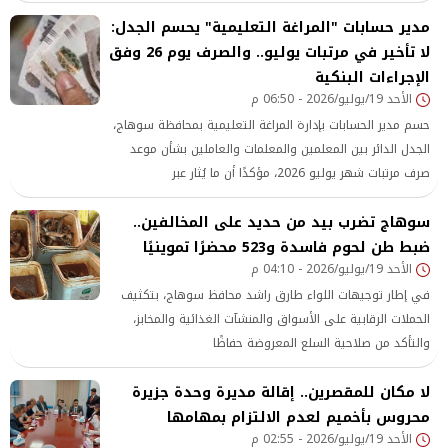
مدير حسابات "المراغة التعليمية" يحسم الجدل:
لا تأخير في مرتبات يوليو.. والصرف يوم 26 وفق
الإجراءات البنكية
الأحد 19/يوليو/2026 - 06:50 م
حسم مدير الحسابات بإدارة المراغة التعليمية بمحافظة سوهاج،
الجدل الدائر بين المعلمين والمعلمات والعاملين بشأن موعد
صرف مرتبات شهر يوليو 2026، مؤكدًا أن ما يُثار عبر
سوهاج تضرب بيد من حديد على المخالفين..
ضبط طن لحوم فاسدة و523 محضرًا تموينيًا
الأحد 19/يوليو/2026 - 04:10 م
في إطار توجيهات اللواء طارق راشد محافظ سوهاج، بتكثيف
الحملات الرقابية على الأسواق والمنشآت الغذائية والمخابز،
والتأكد من صلاحية السلع المعروضة حفاظًا
لا مكان للمقصرين.. إقالة مديرة وحدة جزيرة
محروس بأخميم لعدم الالتزام بمهامها
الأحد 19/يوليو/2026 - 02:55 م