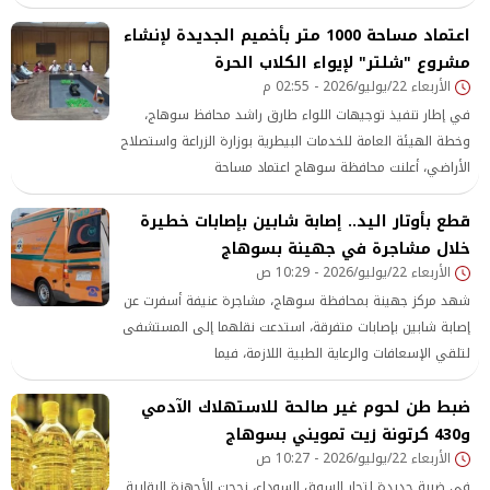
اعتماد مساحة 1000 متر بأخميم الجديدة لإنشاء
مشروع "شلتر" لإيواء الكلاب الحرة
الأربعاء 22/يوليو/2026 - 02:55 م
في إطار تنفيذ توجيهات اللواء طارق راشد محافظ سوهاج،
وخطة الهيئة العامة للخدمات البيطرية بوزارة الزراعة واستصلاح
الأراضي، أعلنت محافظة سوهاج اعتماد مساحة
قطع بأوتار اليد.. إصابة شابين بإصابات خطيرة
خلال مشاجرة في جهينة بسوهاج
الأربعاء 22/يوليو/2026 - 10:29 ص
شهد مركز جهينة بمحافظة سوهاج، مشاجرة عنيفة أسفرت عن
إصابة شابين بإصابات متفرقة، استدعت نقلهما إلى المستشفى
لتلقي الإسعافات والرعاية الطبية اللازمة، فيما
ضبط طن لحوم غير صالحة للاستهلاك الآدمي
و430 كرتونة زيت تمويني بسوهاج
الأربعاء 22/يوليو/2026 - 10:27 ص
في ضربة جديدة لتجار السوق السوداء، نجحت الأجهزة الرقابية