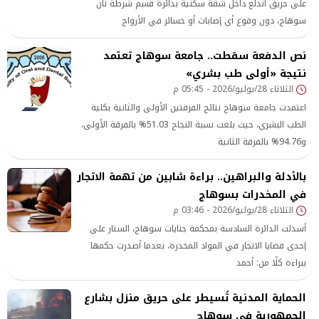
على حريق اندلع داخل شقة سكنية بدائرة قسم شرطة ثان
سوهاج، دون وقوع أي إصابات أو خسائر في الأرواح
نص الدفعة سقطت.. جامعة سوهاج تعتمد
نتيجة «أولى طب بشري»
الثلاثاء 28/يوليو/2026 - 05:45 م
اعتمدت جامعة سوهاج نتائج الفرقتين الأولى والثانية بكلية
الطب البشري، حيث بلغت نسبة النجاح 51.03% بالفرقة الأولى،
و94.76% بالفرقة الثانية
بالأدلة والبراهين.. براءة شابين من تهمة الاتجار
في المخدرات بسوهاج
الثلاثاء 28/يوليو/2026 - 03:46 م
أسدلت الدائرة السادسة بمحكمة جنايات سوهاج، الستار على
إحدى قضايا الاتجار في المواد المخدرة، بعدما أصدرت حكمها
ببراءة كلًا من: أحمد
الحماية المدنية تُسيطر على حريق منزل بشارع
الجمهورية في سوهاج