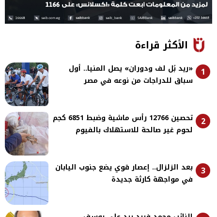
الأكثر قراءة
«ريد بُل لف ودوران» يصل المنيا.. أول
1
سباق للدراجات من نوعه في مصر
تحصين 12766 رأس ماشية وضبط 6851 كجم
2
لحوم غير صالحة للاستهلاك بالفيوم
بعد الزلزال.. إعصار قوي يضع جنوب اليابان
3
في مواجهة كارثة جديدة
النائب محمد فريد يرد على يوسف