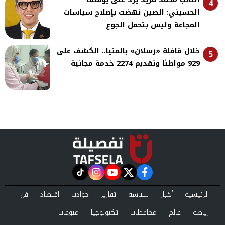
4
الحسيني: الصين نهضت بإصلاح سياسات
المجاعة وليس بتحمل الجوع
خلال قافلة «رسلان» بالمنيا.. الكشف على
5
929 مواطنًا وتقديم 2274 خدمة مجانية
instagram
tiktok
youtube
twitter
facebook
الرئيسية
أخبار
سياسة
تقارير
حوادث
اقتصاد
فن
رياضة
عالم
محافظات
تكنولوجيا
منوعات