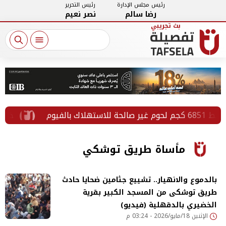
رئيس مجلس الإدارة
رئيس التحرير
رضا سالم
نصر نعيم
خلال قافلة «ر
مأساة طريق توشكي
بالدموع والانهيار.. تشييع جثامين ضحايا حادث
طريق توشكى من المسجد الكبير بقرية
الخضيري بالدقهلية (فيديو)
الإثنين 18/مايو/2026 - 03:24 م