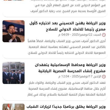
في المؤتمر الدولي للحد من الغرق المقام لأول مرة في
الشرق الأوسط بمدينة شرم الشيخ، تحت رعاية الدكتور أشرف
صبحي وزير الشباب والرياضة، مؤكدة أن حضورها جاء بدافع
وزير الرياضة يهنئ الحسيني بعد اختياره كأول
الإيمان بأهمية نشر ثقافة تعلم السباحة ورفع الوعي المجتمعي
بخطورة الغرق حول العالم.
مصري رئيسًا للاتحاد الدولي للسلاح
السبت 22/نوفمبر/2025 - 04:09 م
أجرى الدكتور أشرف صبحي، وزير الشباب والرياضة، اتصالاً هاتفياً
بالكابتن عبد المنعم الحسيني لتهنئته بمناسبة اعتماد الجمعية
العمومية للاتحاد الدولي لانتخابه رئيساً للاتحاد الدولي للسلاح،
مؤكداً أن هذا الفوز التاريخي يمثل خطوة غير مسبوقة في
وزير الرياضة ومحافظ الإسماعيلية يتفقدان
مسيرة الرياضة المصرية، ويعكس الثقة الكبيرة التي يحظى بها
الكفاءات
مشروع إنشاء المدرسة المصرية اليابانية
الإثنين 17/نوفمبر/2025 - 12:04 م
تفقد الدكتور أشرف صبحي وزير الشباب والرياضة، واللواء طيار
أكرم جلال محافظ الإسماعيلية، مشروع إنشاء المدرسة المصرية
اليابانية الملحقة بمركز التنمية الشبابية بالسلام، وذلك في إطار
متابعة تنفيذ بروتوكول التعاون بين وزارتي الشباب والرياضة
وزير الرياضة يطلق برنامجًا جديدًا لزيارات الشباب
والتربية والتعليم لتعزيز التكامل