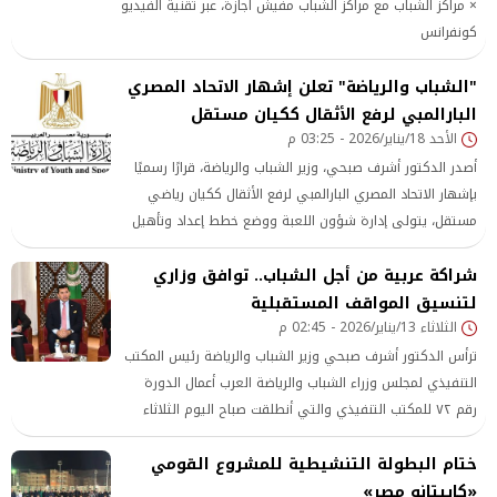
× مراكز الشباب مع مراكز الشباب مفيش اجازة، عبر تقنية الفيديو
كونفرانس
"الشباب والرياضة" تعلن إشهار الاتحاد المصري
البارالمبي لرفع الأثقال ككيان مستقل
الأحد 18/يناير/2026 - 03:25 م
أصدر الدكتور أشرف صبحي، وزير الشباب والرياضة، قرارًا رسميًا
بإشهار الاتحاد المصري البارالمبي لرفع الأثقال ككيان رياضي
مستقل، يتولى إدارة شؤون اللعبة ووضع خطط إعداد وتأهيل
الأبطال البارالمبيين وفقًا للمعايير الدولية.
شراكة عربية من أجل الشباب.. توافق وزاري
لتنسيق المواقف المستقبلية
الثلاثاء 13/يناير/2026 - 02:45 م
ترأس الدكتور أشرف صبحي وزير الشباب والرياضة رئيس المكتب
التنفيذي لمجلس وزراء الشباب والرياضة العرب أعمال الدورة
رقم ٧٢ للمكتب التنفيذي والتي أنطلقت صباح اليوم الثلاثاء
بمقر جامعة الدول العربية وعضوية الوزراء العرب
ختام البطولة التنشيطية للمشروع القومي
«كابيتانو مصر»