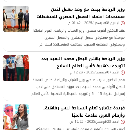
بمناسبة انتخاب مصر لرئاسة اللجنة
وزير الرياضة يبحث مع وفد معمل لندن
مستجدات اعتماد المعمل المصري للمنشطات
الإثنين 08/ديسمبر/2025 - 01:42 م
عقد الدكتور أشرف صبحي، وزير الشباب والرياضة، اليوم اجتماعًا
موسعًا مع مسئولي معمل الإنجليزي والمعمل المصري
ومسئولي المنظمة المصرية لمكافحة المنشطات؛ لبحث آخر
المستجدات المتعلقة بملف الاعتماد الدولي للمعمل المصري
وزير الرياضة يهنئ البطل محمد السيد بعد
لمكافحة المنشطات،
تتويجه بذهبية كأس العالم للسلاح
الأحد 07/ديسمبر/2025 - 12:28 م
قدم الدكتور أشرف صبحي وزير الشباب والرياضة، خالص التهنئة
للبطل الأولمبي محمد السيد، بعد فوزه المستحق على لاعب
إسرائيل بنتيجة 15 – 5 وتتويجه بالميدالية الذهبية لكأس العالم
لسلاح الإيبيه المقامة في كندا.
فريدة عثمان: تعلم السباحة ليس رفاهية..
وأرقام الغرق صادمة عالميًا
الأحد 23/نوفمبر/2025 - 12:25 ص
أعربت السباحة الأولمبية فريدة عثمان عن سعادتها بالمشاركة