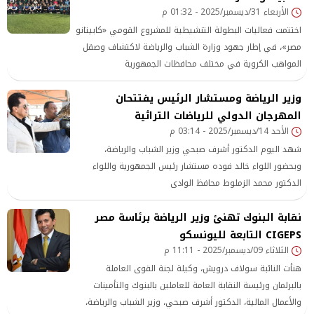
الأربعاء 31/ديسمبر/2025 - 01:32 م
اختتمت فعاليات البطولة التنشيطية للمشروع القومي «كابيتانو
مصر»، في إطار جهود وزارة الشباب والرياضة لاكتشاف وصقل
المواهب الكروية في مختلف محافظات الجمهورية
وزير الرياضة ومستشار الرئيس يفتتحان
المهرجان الدولي للرياضات التراثية
الأحد 14/ديسمبر/2025 - 03:14 م
شهد اليوم الدكتور أشرف صبحي وزير الشباب والرياضة،
وبحضور اللواء خالد فوده مستشار رئيس الجمهورية واللواء
الدكتور محمد الزملوط محافظ الوادى
نقابة البنوك تهنئ وزير الرياضة برئاسة مصر
CIGEPS التابعة لليونسكو
الثلاثاء 09/ديسمبر/2025 - 11:11 م
هنأت النائبة سولاف درويش، وكيلة لجنة القوى العاملة
بالبرلمان ورئيسة النقابة العامة للعاملين بالبنوك والتأمينات
والأعمال المالية، الدكتور أشرف صبحي، وزير الشباب والرياضة،