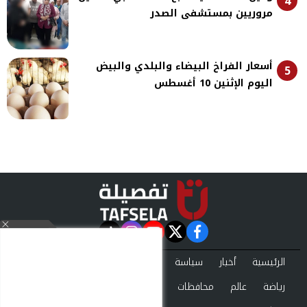
4
مروريين بمستشفى الصدر
أسعار الفراخ البيضاء والبلدي والبيض
5
اليوم الإثنين 10 أغسطس
instagram
tiktok
youtube
twitter
facebook
الرئيسية
أخبار
سياسة
تقارير
حوادث
اقتصاد
فن
رياضة
عالم
محافظات
تكنولوجيا
منوعات