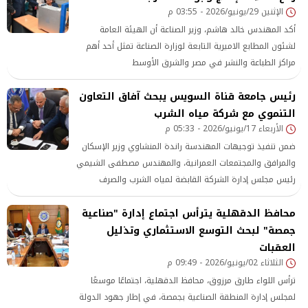
الإثنين 29/يونيو/2026 - 03:55 م
ومغاغة، وأبوقرقاص، وملوي، وديرمواس.
أكد المهندس خالد هاشم، وزير الصناعة أن الهيئة العامة
لشئون المطابع الاميرية التابعة لوزارة الصناعة تمثل أحد أهم
مراكز الطباعة والنشر في مصر والشرق الأوسط
رئيس جامعة قناة السويس يبحث آفاق التعاون
التنموي مع شركة مياه الشرب
الأربعاء 17/يونيو/2026 - 05:33 م
ضمن تنفيذ توجيهات المهندسة راندة المنشاوي وزير الإسكان
والمرافق والمجتمعات العمرانية، والمهندس مصطفى الشيمي
رئيس مجلس إدارة الشركة القابضة لمياه الشرب والصرف
الصحي،
محافظ الدقهلية يترأس اجتماع إدارة "صناعية
جمصة" لبحث التوسع الاستثماري وتذليل
العقبات
الثلاثاء 02/يونيو/2026 - 09:49 م
ترأس اللواء طارق مرزوق، محافظ الدقهلية، اجتماعًا موسعًا
لمجلس إدارة المنطقة الصناعية بجمصة، في إطار جهود الدولة