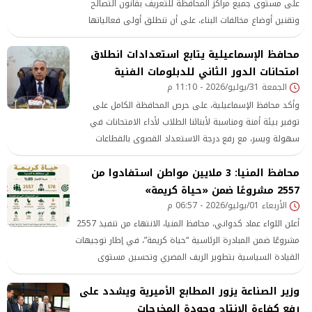
على مستوى جميع مراكز المحافظة للتعريف بقانون التصالح
وتقنين أوضاع مخالفات البناء، على أن تنطلق أولى فعالياتها
الأسبوع المقبل من ديوان عام المحافظة، بالتنسيق بين أعضاء
محافظ الإسماعيلية يتابع استعدادات انطلاق
مجلسي النواب والشيوخ والوحدات المحلية وإدارات التفتيش
الهندسي.
امتحانات الدور الثاني للدبلومات الفنية
الجمعة 31/يوليو/2026 - 11:10 م
وأكد محافظ الإسماعيلية، على حرص المحافظة الكامل على
توفير بيئة أمنة ومناسبة لأبنائنا الطلاب لأداء الامتحانات في
سهولة ويسر، مع رفع درجة الاستعداد القصوى بالقطاعات
الخدمية
محافظ المنيا: 3 ملايين مواطن استفادوا من
2557 مشروعًا ضمن «حياة كريمة»
الأربعاء 01/يوليو/2026 - 06:57 م
أعلن اللواء عماد كدواني، محافظ المنيا، الانتهاء من تنفيذ 2557
مشروعًا ضمن المبادرة الرئاسية “حياة كريمة”، في إطار توجيهات
القيادة السياسية بتطوير الريف المصري وتحسين مستوى
الخدمات المقدمة للمواطنين، مشيرًا إلى أن نسبة تنفيذ
وزير الصناعة يزور المطابع الأميرية ويشدد على
المشروعات بالمحافظة بلغت 89%، واستفاد من تلك المشروعات
رفع كفاءة الإنتاج وجودة المخرجات
نحو 3 ملايين مواطن داخل 192 قرية و757 تابعًا بمراكز العدوة،