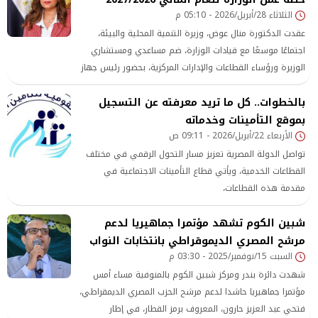
الثلاثاء 28/أبريل/2026 - 05:10 م
عقدت الدكتورة منال عوض، وزيرة التنمية المحلية والبيئة،
اجتماعًا موسعًا مع قيادات الوزارة، ضم مساعدي ومستشاري
الوزيرة ورؤساء القطاعات والإدارات المركزية، بحضور رئيس جهاز
شؤون البيئة،
بالخطوات.. كل ما تريد معرفته عن التسجيل
بموقع التأمينات وخدماته
الأربعاء 22/أبريل/2026 - 09:11 ص
تواصل الدولة المصرية تعزيز مسار التحول الرقمي في مختلف
القطاعات الخدمية، ويأتي قطاع التأمينات الاجتماعية في
مقدمة هذه القطاعات،
شبين الكوم تشهد مؤتمرا جماهيريا لدعم
مرشح المصري الديموقراطي بانتخابات النواب
السبت 15/نوفمبر/2025 - 03:30 م
شهدت دائرة بندر ومركز شبين الكوم بالمنوفية مساء أمس
مؤتمرا جماهيريا حاشدا لدعم مرشح الحزب المصري الديمقراطي،
فتحي عبد العزيز حارون، المعروف برمز القطار، في إطار