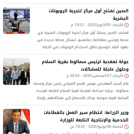
استعداداته لخوض سباق الانتخابات القادمة.
الصين تفتتح أول مركز لتجربة الروبوتات
البشرية
الأربعاء 01/أكتوبر/2025 - 10:52 م
افتتحت الصين رسميًا، أول مركز لتجربة الروبوتات البشرية في
مدينة ووشي بمقاطعة جيانغسو، ليشكل محطة جديدة في
جهود البلاد لتوسيع نطاق استخدام الروبوتات في الحياة
اليومية والصناعية. ويقدم المركز، وفق ما عرضه موقع
جولة تفقدية لرئيس سمالوط بقرية السلام
metrotvnews ، تجربة تفاعلية فريدة للزوار، من خلال ثماني
وحلول عاجلة للمشكلات
مناطق غامرة صُممت لمحاكاة سيناريوهات
الأربعاء 27/أغسطس/2025 - 03:56 م
قام السيد المهندس عويس قاسم الغرياني رئيس مركز ومدينة
سمالوط ، بزيارة ميدانية تفقدية لقرية السلام التابعة للوحدة
المحلية لقرية شوشة ،وذلك للاستماع إلى مشكلاتهم، وإيجاد
حلول سريعة لها، ضمن لقاءاته الدورية مع المواطنين، التي
وزير الزراعة: انتظام سير العمل بالقطاعات
يحرص على تطبيقها للتواصل المباشر معهم، وبحث مطالبهم ...
الخدمية والإنتاجية التابعة للوزارة
الجمعة 06/يونيو/2025 - 10:23 ص