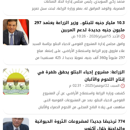
محمد زكي السويدي، رئيس مجلس إدارة اتحاد الصناعات
المصرية، والوفد المرافق له، بمقر وزارة الزراعة، لبحث سبل تعزيز
التعاون المشترك في دعم التنمية الريفية، وزيادة القيمة
10.3 مليار جنيه للبتلو.. وزير الزراعة يعتمد 297
المضافة للمنتجات الزراعية، واستغلال أصول الدولة بالشكل
الأمثل، من خلال مبادرة القرية المنتجة.
مليون جنيه جديدة لدعم المربين
الأحد 15/فبراير/2026 - 10:26 ص
وافق مجلس إدارة المشروع القومى لاحياء البتلو برئاسة السيد
علاء فاروق وزير الزراعة واستصلاح الأراضى، على إعتماد مبلغ
297 مليوناً و360 ألف جنيه، تمويلا جديدا لـ 425 مستفيدا من
صغار المربين وشباب الخريجين، بإجمالى عدد رؤوس ماشية
الزراعة: مشروع إحياء البتلو يحقق طفرة في
4251 رأس.
إنتاج اللحوم والألبان
السبت 22/نوفمبر/2025 - 02:31 م
كشفت وزارة الزراعة واستصلاح الأراضي، عن أن المشروع
القومى لاحياء البتلو، يعد من المشروعات القوميه التى
ساهمت فى زيادة الناتج المحلى من اللحوم الحمراء والألبان
الطازجه، حيث من المتوقع زيادة إنتاج مصر من اللحوم الحمراء
774 ترخيصًا جديدًا لمشروعات الثروة الحيوانية
بنهاية هذا العام، إلى نحو 600 ألف طن مقابل 555 ألف طن
والداجنة خلال أكتوبر
العام الماضي، وزيادة الإنتاج