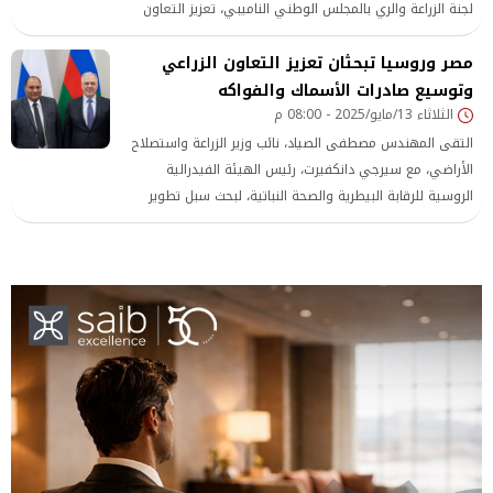
لجنة الزراعة والري بالمجلس الوطني الناميبي، تعزيز التعاون
المشترك بين دولتي مصر وناميبيا في المجال الزراعي.
مصر وروسيا تبحثان تعزيز التعاون الزراعي
وتوسيع صادرات الأسماك والفواكه
الثلاثاء 13/مايو/2025 - 08:00 م
التقى المهندس مصطفى الصياد، نائب وزير الزراعة واستصلاح
الأراضي، مع سيرجي دانكفيرت، رئيس الهيئة الفيدرالية
الروسية للرقابة البيطرية والصحة النباتية، لبحث سبل تطوير
الشراكة في مجالات الصحة النباتية والبيطرية، ودعم التبادل
التجاري الزراعي بين البلدين.