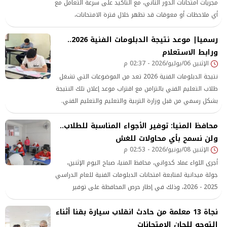
مجريات امتحانات الدور الثاني، مع التأكيد على سرعة التعامل مع
أي ملاحظات أو معوقات قد تظهر خلال فترة الامتحانات،
والعمل على حلها بصورة فورية بما يحافظ على انتظام العملية
رسميا| موعد نتيجة الدبلومات الفنية 2026..
الامتحانية ويضمن عدم التأثير على الطلاب.
ورابط الاستعلام
الإثنين 06/يوليو/2026 - 02:37 م
نتيجة الدبلومات الفنية 2026 تعد من الموضوعات التي تشغل
طلاب التعليم الفني بالتزامن مع اقتراب موعد إعلان تلك النتيجة
بشكل رسمي من قبل وزارة التربية والتعليم والتعليم الفني.
محافظ المنيا: توفير الأجواء المناسبة للطلاب..
ولن نسمح بأي محاولات للغش
الإثنين 08/يونيو/2026 - 02:53 م
أجرى اللواء عماد كدواني، محافظ المنيا، صباح اليوم الإثنين،
جولة ميدانية لمتابعة امتحانات الدبلومات الفنية للعام الدراسي
2025 - 2026، وذلك في إطار حرص المحافظة على توفير
الأجواء المناسبة للطلاب وضمان انتظام العملية الامتحانية
نجاة 13 معلمة من حادث انقلاب سيارة بقنا أثناء
بمختلف التخصصات الفنية والتكنولوجية.
التوجه للجان الامتحانات