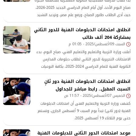
بدأ طلاب مدرسة السعيدية الثانوية العسكرية بمحافظة الجيزة
صباح اليوم الأحد، أول أيام العام الدراسي الجديد 2025-2026،
حيث أدى الطلاب طابور الصباح، ورفع علم مصر، وترديد النشيد
الوطني، وسط مشاركة لافتة لطلاب الشرطة المدرسية الذين
انطلاق امتحانات الدبلومات الفنية للدور الثاني
قدموا عروضًا عسكرية ضمن فعاليات اليوم الأول.
بمشاركة 204 ألف طالب
السبت 09/أغسطس/2025 - 01:05 م
أعلنت وزارة التربية والتعليم والتعليم الفني، صباح اليوم، بدء
الامتحانات التحريرية للدور الثاني لطلاب دبلومات المدارس
الثانوية الفنية للعام الدراسي 2024-2025، بكافة النوعيات
(صناعي – زراعي – تجاري – فندقي) وأنظمة الدراسة (3 سنوات
انطلاق امتحانات الدبلومات الفنية دور ثانٍ
– إعداد مهني – 5 سنوات – تعليم وتدريب مزدوج – تكنولوجيا
السبت المقبل.. رابط مباشر للجداول
تطبيقية)، في جميع محافظات الجمهورية، على أن تستمر حتى
الثلاثاء 19 أغسطس الجاري.
الخميس 07/أغسطس/2025 - 11:57 ص
كشفت وزارة التربية والتعليم الفنى أن امتحانات الدبلومات
الفنية (دور ثانى) تبدأ يوم السبت 9 أغسطس الجارى، وتستمر
حتى يوم الثلاثاء 19 أغسطس 2025.
موعد امتحانات الدور الثانى للدبلومات الفنية