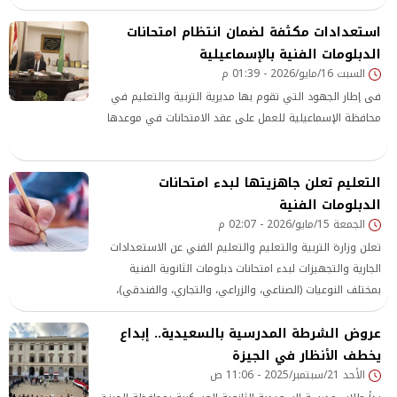
فندقي)، بهدف وضع حلول فورية لأي مشكلات قد تظهر في
استعدادات مكثفة لضمان انتظام امتحانات
لجان السير، مراكز توزيع الأسئلة، وتجميع كراسات الإجابة.
الدبلومات الفنية بالإسماعيلية
السبت 16/مايو/2026 - 01:39 م
فى إطار الجهود التي تقوم بها مديرية التربية والتعليم في
محافظة الإسماعيلية للعمل على عقد الامتحانات في موعدها
التعليم تعلن جاهزيتها لبدء امتحانات
الدبلومات الفنية
الجمعة 15/مايو/2026 - 02:07 م
تعلن وزارة التربية والتعليم والتعليم الفني عن الاستعدادات
الجارية والتجهيزات لبدء امتحانات دبلومات الثانوية الفنية
بمختلف النوعيات (الصناعي، والزراعي، والتجاري، والفندقي)،
وذلك في جميع أنظمة التقدم، والتي تشمل نظام السنوات
عروض الشرطة المدرسية بالسعيدية.. إبداع
الثلاث
يخطف الأنظار في الجيزة
الأحد 21/سبتمبر/2025 - 11:06 ص