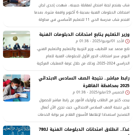
شاب يقتحم لجنة امتحان لمقابلة حبيبته.. شهدت إحدى لجان
امتحانات الدبلومات الفنية بمدينة 6 أكتوبر واقعة مثيرة، بعدما
اقتحم شاب مدرسة الحي 11 للتعليم الأساسي في محاولة
لمقابلة فتاة تجمعه بها علاقة عاطفية، أثناء انعقاد الامتحانات
وزير التعليم يتابع امتحانات الدبلومات الفنية
داخل اللجنة، ما تسبب في حالة من الهرج بين الطلاب والمراقبين
الأحد 01/يونيو/2025 - 01:38 م
تابع محمد عبد اللطيف، وزير التربية والتعليم والتعليم الفني،
اليوم، سير امتحانات الدور الأول للدبلومات الفنية للعام
الدراسي 2024-2025، وذلك من خلال غرفة العمليات المركزية
بمقر الوزارة في العاصمة الإدارية الجديدة.
رابط مباشر.. نتيجة الصف السادس الابتدائي
2025 بمحافظة القاهرة
الخميس 29/مايو/2025 - 01:38 م
يبحث كثير من الطلاب وأولياء الأمور عن رابط مباشر للحصول
على نتيجة الصف السادس الابتدائي، حيث تجرى الآن أعمال
التصحيح استعدادا لإعلانها الأسبوع القادم عبر بوابة الخدمات
التعليمية .
غدًا.. انطلاق امتحانات الدبلومات الفنية لـ780