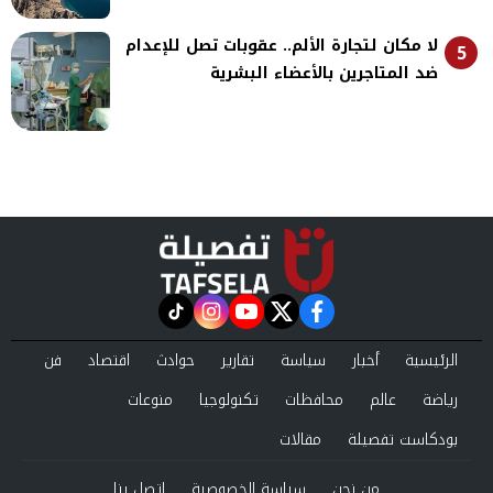
لا مكان لتجارة الألم.. عقوبات تصل للإعدام
5
ضد المتاجرين بالأعضاء البشرية
instagram
tiktok
youtube
twitter
facebook
الرئيسية
أخبار
سياسة
تقارير
حوادث
اقتصاد
فن
رياضة
عالم
محافظات
تكنولوجيا
منوعات
بودكاست تفصيلة
مقالات
من نحن
سياسة الخصوصية
اتصل بنا