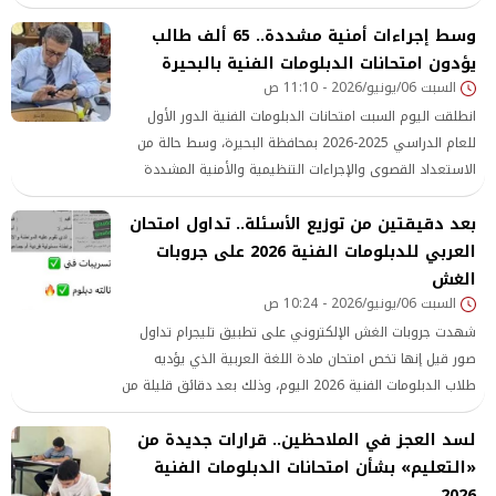
وسط إجراءات أمنية مشددة.. 65 ألف طالب
يؤدون امتحانات الدبلومات الفنية بالبحيرة
السبت 06/يونيو/2026 - 11:10 ص
انطلقت اليوم السبت امتحانات الدبلومات الفنية الدور الأول
للعام الدراسي 2025-2026 بمحافظة البحيرة، وسط حالة من
الاستعداد القصوى والإجراءات التنظيمية والأمنية المشددة
التي اتخذتها مديرية التربية والتعليم لضمان انتظام سير
بعد دقيقتين من توزيع الأسئلة.. تداول امتحان
الامتحانات وتوفير الأجواء المناسبة للطلاب داخل اللجان.
العربي للدبلومات الفنية 2026 على جروبات
الغش
السبت 06/يونيو/2026 - 10:24 ص
شهدت جروبات الغش الإلكتروني على تطبيق تليجرام تداول
صور قيل إنها تخص امتحان مادة اللغة العربية الذي يؤديه
طلاب الدبلومات الفنية 2026 اليوم، وذلك بعد دقائق قليلة من
بدء اللجان الامتحانية على مستوى الجمهورية.
لسد العجز في الملاحظين.. قرارات جديدة من
«التعليم» بشأن امتحانات الدبلومات الفنية
2026