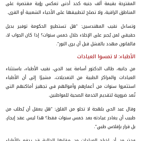
المقترحة بقيمة ألف جنيه كحد أدنى تعكس رؤية مقتصرة على
المناطق الراقية، ولا تصلح لتطبيقها على الأحياء الشعبية أو القرى.
وتساءل نقيب المهندسين: "هل تستطيع الحكومة توفير بديل
حقيقي لمن يُجبر على الإخلاء خلال خمس سنوات؟ إذا كان الجواب لا،
فالقانون مهدد بالفشل قبل أن يرى النور".
الأطباء: لا تمسوا العيادات
من جانبه، طالب الدكتور أسامة عبد الحي، نقيب الأطباء، باستثناء
العيادات والمراكز الطبية من التعديلات، مشيرًا إلى أن الأطباء
استثمروا سنوات من أعمارهم وأموالهم في تجهيز أماكنهم التي
تُعد ضرورية لتقديم الخدمة الصحية للمواطنين.
وقال عبد الحي بلهجة لا تخلو من القلق: "هل يعقل أن يُطلب من
طبيب أن يغادر عيادته بعد خمس سنوات فقط؟ هذا ليس عقد إيجار،
بل قرار بإفلاس طبي".
وحذر من أن إخراج العيادات من مقارها الحالية قد يدفع بالأطباء