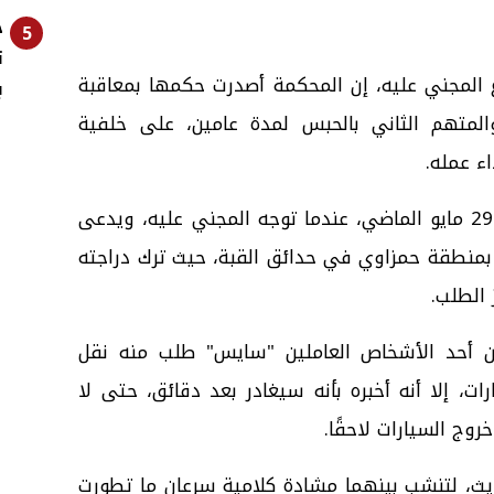
خ
5
ت
 المجني عليه، إن المحكمة أصدرت حكمها بمعاقبة
ب
المتهم الثاني بالحبس لمدة عامين، على خلفية
اء عمله.
وتعود تفاصيل الواقعة إلى فجر يوم 29 مايو الماضي، عندما توجه المجني عليه، ويدعى
بمنطقة حمزاوي في حدائق القبة، حيث ترك دراجته
 الطلب.
ن أحد الأشخاص العاملين "سايس" طلب منه نقل
ات، إلا أنه أخبره بأنه سيغادر بعد دقائق، حتى لا
وج السيارات لاحقًا.
يث، لتنشب بينهما مشادة كلامية سرعان ما تطورت