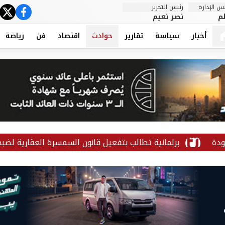
 الإدارة
رئيس التحرير
ter
cebook
م
نصر نعيم
أخبار
سياسة
تقارير
حوادث
اقتصاد
فن
رياضة
برلمانية تطالب بتفعيل قانون السمسرة العقارية لضبط السوق 