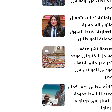
لدراجات من نوعه في
صر
رلمانية تطالب بتفعيل
انون السمسرة
لعقارية لضبط السوق
حماية المواطنين
بصمة تشريعية»
سجل إلكتروني موحد..
حرك برلماني لإنهاء
وضى القوانين في
صر
13 أغسطس.. عمر كمال
عبد الباسط حمودة
لتقيان في دويتو ما
زعلوا