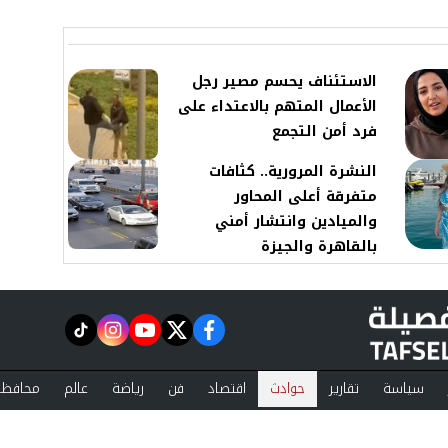
الاستئناف يحسم مصير رجل
الأعمال المتهم بالاعتداء على
فرد أمن التجمع
النشرة المرورية.. كثافات
متفرقة أعلى المحاور
والميادين وانتشار أمني
بالقاهرة والجيزة
instagram
tiktok
youtube
twitter
facebook
سياسة
تقارير
حوادث
اقتصاد
فن
رياضة
عالم
محافظا
ست تفصيلة
مقالات