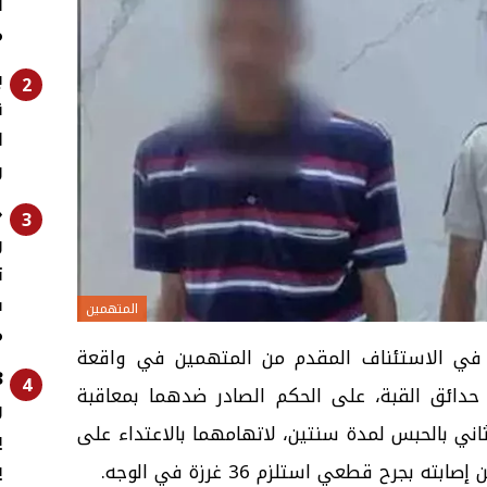
ل
م
ب
2
ق
ا
و
«
3
و
ت
ف
المتهمين
م
 في الاستئناف المقدم من المتهمين في واقعة
4
دائق القبة، على الحكم الصادر ضدهما بمعاقبة
و
اني بالحبس لمدة سنتين، لاتهامهما بالاعتداء على
ي
ي
جرح قطعي استلزم 36 غرزة في الوجه.