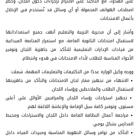
على الهدوء، مع التأكيد على الالتزام بإجراءات دخول اللجان، وحظر
اصطحاب الهواتف المحمولة أو أي وسائل قد تُستخدم في الإخلال
بأعمال الامتحانات.
وأشار إلى أن مديرية التربية والتعليم أنهت جميع استعداداتها
لاستقبال امتحانات الثانوية العامة، مع استمرار المتابعة الميدانية
من قيادات الإدارات التعليمية للتأكد من جاهزية اللجان وتوفير
الأجواء المناسبة للطلاب لأداء الامتحانات في هدوء وانتظام.
ووجه وكيل الوزارة عددًا من التكليفات والتعليمات المهمة، شملت:
▪️ الانتهاء من تجهيز مقار لجان الامتحانات والتأكد من جاهزيتها
لاستقبال الطلاب والملاحظين ورؤساء اللجان.
▪️ تجهيز استراحات رؤساء اللجان والمراقبين الأوائل على أعلى
مستوى، وتوفير كافة سبل الإقامة والإعاشة اللائقة لهم.
▪️ مراجعة أعمال النظافة العامة داخل اللجان والاستراحات ومحيط
المدارس بشكل يومي.
▪️ التأكد من توافر وسائل التهوية المناسبة ومبردات المياه داخل