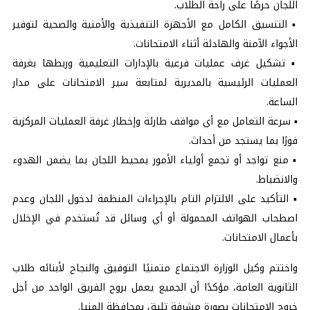
اللجان حرصًا على راحة الطلاب.
▪️ التنسيق الكامل مع الأجهزة التنفيذية والأمنية والصحية لتوفير
الأجواء الآمنة والهادئة أثناء الامتحانات.
▪️ تشكيل غرف عمليات فرعية بالإدارات التعليمية وربطها بغرفة
العمليات الرئيسية بالمديرية لمتابعة سير الامتحانات على مدار
الساعة.
▪️ سرعة التعامل مع أي مواقف طارئة وإخطار غرفة العمليات المركزية
فورًا بما يستجد من أحداث.
▪️ منع تواجد أو تجمع أولياء الأمور بمحيط اللجان بما يضمن الهدوء
والانضباط.
▪️ التأكيد على الالتزام التام بالإجراءات المنظمة لدخول اللجان وعدم
اصطحاب الهواتف المحمولة أو أي وسائل قد تُستخدم في الإخلال
بأعمال الامتحانات.
واختتم وكيل الوزارة الاجتماع متمنيًا التوفيق والنجاح لأبنائه طلاب
الثانوية العامة، مؤكدًا أن الجميع يعمل بروح الفريق الواحد من أجل
خروج الامتحانات بصورة مشرفة تليق بمحافظة المنيا.