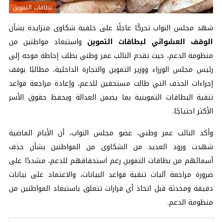
بطاقات التموين
شهد مجلس النواب تحركًا عاجلًا على خلفية شكاوى متزايدة بشأن
الوقف العشوائي لبطاقات التموين
واستبعاد مواطنين من
منظومة الدعم، حيث تقدم النائب عمر وطني بطلب إحاطة موجه إلى
رئيس مجلس الوزراء ووزير التموين والتجارة الداخلية، مطالبًا بوقف
إجراءات الحذف التي طالت مستحقين للدعم، وإعادة مراجعة قواعد
تنقية البطاقات التموينية بما يضمن العدالة ويحفظ حقوق الأسر
الأكثر احتياجًا.
وأكد النائب عمر وطني، عضو مجلس النواب، أن الأيام الماضية
شهدت ورود العديد من الشكاوى من المواطنين بشأن حذف
أسمائهم من بطاقات التموين رغم استحقاقهم للدعم، مشددًا على
ضرورة مراجعة آليات تنقية قواعد البيانات، والاعتماد على بيانات
دقيقة ومحدثة قبل اتخاذ أي قرارات تتعلق باستبعاد المواطنين من
منظومة الدعم.