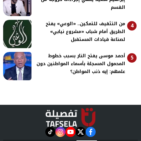
القسم
من التثقيف للتمكين.. «الوعي» يفتح
4
الطريق أمام شباب «مشروع نيابي»
لصناعة قيادات المستقبل
أحمد موسى يفتح النار بسبب خطوط
5
المحمول المسجلة بأسماء المواطنين دون
علمهم: إيه ذنب المواطن؟
instagram
tiktok
youtube
twitter
facebook