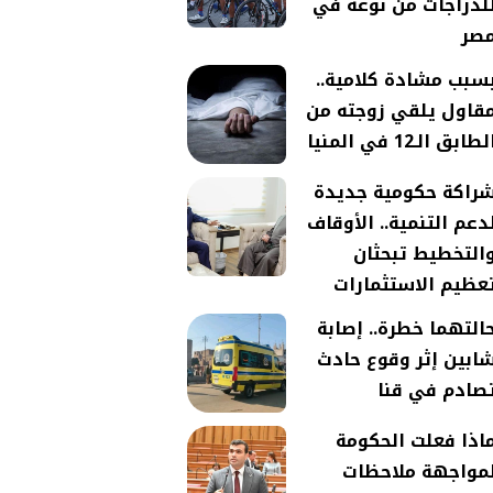
لدراجات من نوعه في
صر
سبب مشادة كلامية..
قاول يلقي زوجته من
لطابق الـ12 في المنيا
راكة حكومية جديدة
دعم التنمية.. الأوقاف
التخطيط تبحثان
عظيم الاستثمارات
التهما خطرة.. إصابة
ابين إثر وقوع حادث
صادم في قنا
اذا فعلت الحكومة
مواجهة ملاحظات