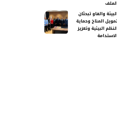
لملف
لبيئة والفاو تبحثان
مويل المناخ وحماية
لنظم البيئية وتعزيز
لاستدامة