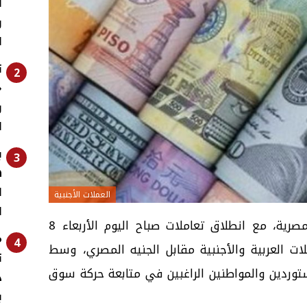
ا
ر
ا
ت
2
«
و
ا
ب
3
ه
ا
العملات الأجنبية
ا
أعلنت البنوك العاملة في السوق المصرية، مع انطلاق تعاملات صباح اليوم الأربعاء 8
م
4
 العملات العربية والأجنبية مقابل الجنيه المصري، وسط
ت
وردين والمواطنين الراغبين في متابعة حركة سوق
د
ب