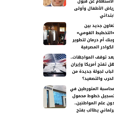
لاستعلام عن قبول
ياض الأطفال وأولى
بتدائي
عاون جديد بين
التخطيط القومي»
بنك أم درمان لتطوير
لكوادر المصرفية
عد توقف المواجهات..
ل تفتح أمريكا وإيران
لباب لجولة جديدة من
لحرب والتصعيد؟
حاسبة المتورطين في
سجيل خطوط محمول
ون علم المواطنين..
رلماني يطالب بفتح