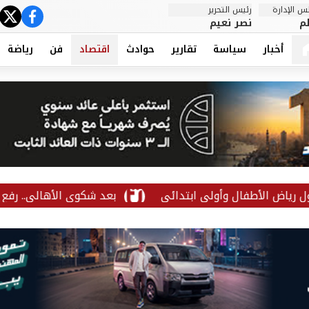
 الإدارة
رئيس التحرير
ter
cebook
م
نصر نعيم
أخبار
سياسة
تقارير
حوادث
اقتصاد
فن
رياضة
بعد شكوى الأهالي.. رفع حوض تجمي