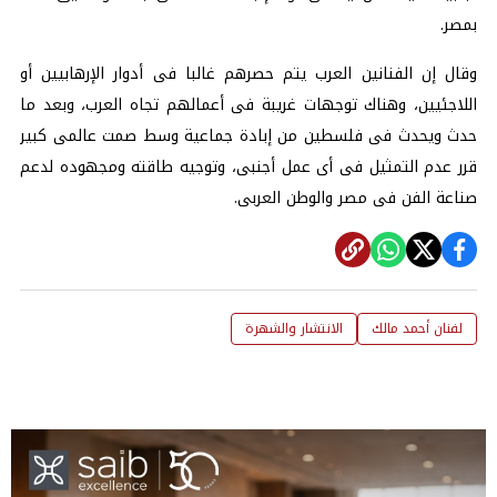
بمصر.
وقال إن الفنانين
العرب
يتم حصرهم غالبا فى أدوار الإرهابيين أو
اللاجئيين، وهناك توجهات غريبة فى أعمالهم تجاه
العرب
، وبعد ما
حدث ويحدث فى
فلسطين
من
إبادة جماعية
وسط صمت
عالمى
كبير
قرر عدم التمثيل فى أى
عمل
أجنبى، وتوجيه طاقته ومجهوده لدعم
صناعة
الفن
فى مصر والوطن العربى.
لفنان أحمد مالك
الانتشار والشهرة