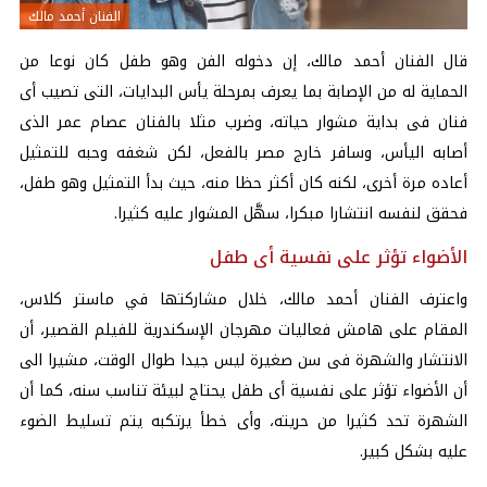
الفنان أحمد مالك
قال الفنان أحمد مالك، إن دخوله الفن وهو طفل كان نوعا من
الحماية له من الإصابة بما يعرف بمرحلة يأس البدايات، التى تصيب أى
فنان فى بداية مشوار حياته، وضرب مثلا بالفنان عصام عمر الذى
أصابه اليأس، وسافر خارج مصر بالفعل، لكن شغفه وحبه للتمثيل
أعاده مرة أخرى، لكنه كان أكثر حظا منه، حيث بدأ التمثيل وهو طفل،
فحقق لنفسه انتشارا مبكرا، سهَّل المشوار عليه كثيرا.
الأضواء تؤثر على نفسية أى طفل
واعترف الفنان أحمد مالك، خلال مشاركتها في ماستر كلاس،
المقام على هامش فعاليات مهرجان الإسكندرية للفيلم القصير، أن
الانتشار والشهرة فى سن صغيرة ليس جيدا طوال الوقت، مشيرا الى
أن الأضواء تؤثر على نفسية أى طفل يحتاج لبيئة تناسب سنه، كما أن
الشهرة تحد كثيرا من حريته، وأى خطأ يرتكبه يتم تسليط الضوء
عليه بشكل كبير.