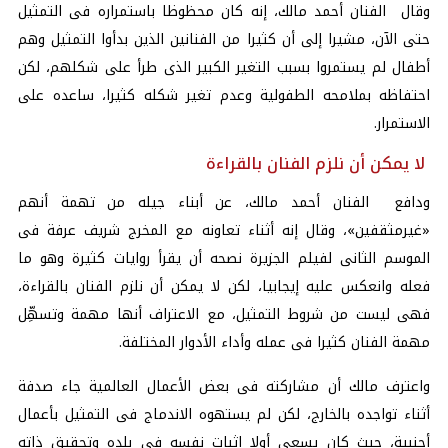
وقال الفنان أحمد مالك، إنه كان محظوظا باستمراره فى التمثيل
حتى الآن، مشيرا إلى أن كثيرا من الفنانين الذين بدأوا التمثيل وهم
أطفال لم يستمروا بسبب التغير الكبير الذى طرأ على شكلهم، لكن
احتفاظه بملامحه الطفولية وعدم تغير شكله كثيرا، ساعده على
الاستمرار.
لا يمكن أن نلزم الفنان بالقراءة
ودافع الفنان
أحمد
مالك، عن أبناء جيله من تهمة أنهم
«غيرمثقفين»، وقال إنه أثناء تعاونه مع المخرج شريف عرفة فى
الموسم الثانى لفيلم الجزيرة نصحه أن يقرأ روايات كثيرة وهو ما
فعله وانعكس عليه إيجابيا، لكن لا يمكن أن نلزم الفنان بالقراءة،
فهى ليست من شروط التمثيل، مع الاعتراف أنها مهمة وتسهِّل
مهمة الفنان كثيرا فى عمله وأداء الأدوار المختلفة.
واعترف مالك أن مشاركته فى بعض الأعمال العالمية جاء صدفة
أثناء تواجده بالخارج، لكن لم يستهوه الاندماج فى التمثيل بأعمال
أجنبية، حيث كان يسعى أولا إثبات نفسه فى بلده وتحقيق ذاته