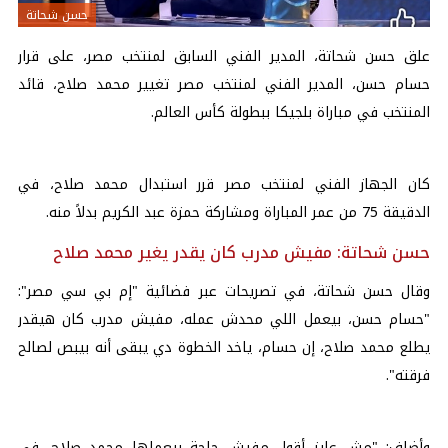
حسن شحاتة
علق حسن شحاتة، المدير الفني السابق لمنتخب مصر، على قرار
حسام حسن، المدير الفني لمنتخب مصر تغيير محمد صلاح، قائد
المنتخب في مباراة بلجيكا ببطولة كأس العالم.
كان الجهاز الفني لمنتخب مصر قرر استبدال محمد صلاح، في
الدقيقة 75 من عمر المباراة ومشاركة حمزة عبد الكريم بدلاً منه.
حسن شحاتة: مفيش مدرب كان يقدر يغير محمد صلاح
وقال حسن شحاتة، في تصريحات عبر فضائية "إم بي سي مصر":
"حسام حسن، بيعمل اللي محدش عمله، مفيش مدرب كان هيقدر
يطلع محمد صلاح، إن حسام، ياخد الخطوة دي يبقى أنه بيبص لصالح
فرقته".
وأضاف: "مش عايز أقول مفيش حاجة بيعملها محمد صلاح، في