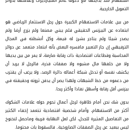
استفهام منذ بدايتها مع دخوله عالم المليارديرات وعلاقتها بدوائر
التمويل الخارجية.
من بين علامات الاستفهام الكبيرة حول رجل الاستثمار الرياضي هو
ابتعاده عن البيزنس الحقيقي فلم يبني مصنعا ولم يزرع أرضا ولم
يصدر شيئا ولم يتاجر بشئ له قيمة، وكل أنشطته في المجال
الترفيهي إن جاز التعبير مافسره البعض بأنه ابتعاد متعمد عن دوائر
المحاسبة وقطاعات اقتصادية ذات رقابة صارمة، لا يمر من بين يديها
ولا من خلفها مال مشبوه ولا صفقات قذرة، فالرجل لا يريد أن
يكشف نفسه أو تدخل شبكة أعماله دائرة الرصد، ولا يرغب أن يقترب
من دعموه من خط الشبهات ولهذا يصر أن يدفن ثروته وحقيقته في
بيزنس أقل رقابة وأسهل نفاذا وأكثر ربحا.
بدون شك نحن أمام ظاهرة لرجل أعمال تحوم حوله علامات الشكوك
أكثر من الاستفهام، وأمام شخصية اقتصادية تتعمد إخفاء الكثير
من التفاصيل المثيرة للجدل، لكن لعل النهاية قريبة وماحصل لنخنوخ
ليس ببعيد عن رجل الصفقات الصاروخية.. فالسقوط بات محتوما.