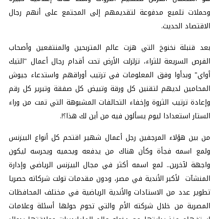
وحملات تلميع مدفوعة لتقديمهم إلى المجتمع على أنهم رجال
الاقتصاد الحديث.
بعد قنبلة نخنوخ التي هزت عالم المتربحين والمنتفعين وأصحاب
الفرص السريعة للثراء، تزلزلت الأرض تحت أقدام رجال أعمال "التيك
أواي" وبدأوا وفق المعلومات في ترتيب أوراقهم واستدعاء جيوش
المحامين لديهم لتقنين كل ورقة وتبيض كل صفقة وتبرير كل رقم
وإعادة ترتيب الثروة وإخفاء التحالفات المشبوهة التي تمت من وراء
الستار استعدادا ليوم يسألون فيه من أين لك هذا؟!.
من بين هؤلاء المرجفين رجل أعمال شهير اقتحم كل أنواع البيزنس
ولمع اسمه فجأة وكأن هناك من يدفعه ويحميه ويحرسه ليكون
واجهة لآخرين.. لمع اسمه أكثر في مجال البيزنس الرياضي وإدارة
المنشآت لأكبر الأندية في مصر، ودون مقدمات تولت شركاته حصريا
تطوير عدد من الاستادات والأندية الرياضية في مختلف المحافظات
المصرية من خلال شركته الأم والتي تحوم حولها أسئلة وعلامات