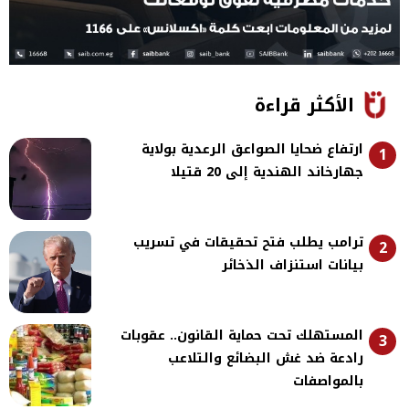
الأكثر قراءة
ارتفاع ضحايا الصواعق الرعدية بولاية
1
جهارخاند الهندية إلى 20 قتيلا
ترامب يطلب فتح تحقيقات في تسريب
2
بيانات استنزاف الذخائر
المستهلك تحت حماية القانون.. عقوبات
3
رادعة ضد غش البضائع والتلاعب
بالمواصفات