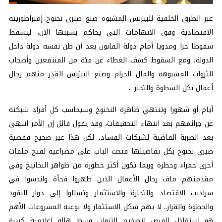
عبر الطرق الخلفية للبيزنس المشبوه صنع صبري نخنوخ إمبراطوريته
الاقتصادية وفق الاتهامات التي يحاكم بسببها الآن، ليسقط
سقوطا حرا ومدويا أمام دولة القانون بعد أن ظن نفسه دولة داخل
الدولة، ومع السقوط كشف الغطاء عن فئة من المنتفعين وأصحاب
الثروات المشبوهة والمال الحرام وصنع البيزنس القذر منهم رجال
أعمال بكل السطوة والتجبر ..
أيام أو شهورا وتنتهي ظاهرة النخنوخ وسيحاسب كل أفراد شبكته
عن جرائمهم بعد انتهاء التحقيقات، وقد يقول قائل إن الأمر انتهى
بعد الضربة القاضية لشبكات الفساد، لكن هذا غير صحيح فقضية
صبري نخنوخ بكل تفاصيلها فتحت الباب على مصراعيه لفتح ملفات
أخرى حمراء وخطرة وربما تكون أكثر خطورة من ظواهر النخانيخ وفي
مقدمتهم ملف رجال الأعمال الذين ظهروا فجأة واندسوا في
سراديب الاقتصاد والتجارة والاستثمار وتسللوا إلى دوار النفوذ
والحظوة والقرار.. لا يهم شكل الاستثمار ولا نوعية المشروعات الأهم
هو استغلال الفرص لتضخيم الثروات وسط هالة إعلامية كبيرة