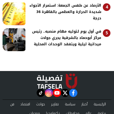
الأرصاد عن طقس الجمعة: استمرار الأجواء
4
شديدة الحرارة والعظمى بالقاهرة 36
درجة
في أول يوم لتوليه مهام منصبه.. رئيس
5
مركز أبوحماد بالشرقية يجري جولات
ميدانية ليلية ويتفقد الوحدات المحلية
instagram
tiktok
youtube
twitter
facebook
الرئيسية
أخبار
سياسة
تقارير
حوادث
اقتصاد
فن
رياضة
عالم
محافظات
تكنولوجيا
منوعات