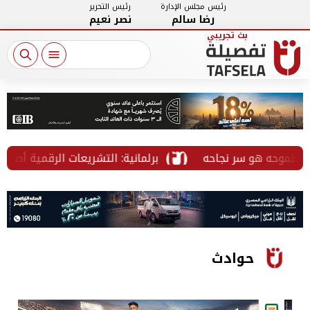
رئيس مجلس الإدارة
رئيس التحرير
رضا سالم
نصر نعيم
ه
برلمانية: التشريعات الرقمية أصبحت ضرورة لحماية الم
حوادث