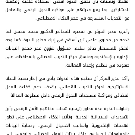
الهيئة وتمنياته بأن تحقق الندوة أقصى استفادة علمية ومهنية
للمشاركين، بما يعزز قدرتهم على مواكبة التحول الرقمي والتعامل
مع التحديات المتسارعة في عصر الذكاء الاصطناعي.
وأعرب مدير المركز عن تقديره للمحاضر الدكتور محمد محسن لما
قدمه من محتوى علمي ثري أسهم في إثراء محاور الندوة، كما وجه
الشكر للمستشار صالح سليم، مسؤول شؤون مقر مجمع النيابات
الإدارية بالإسكندرية ومنسق مركز التدريب القضائي بالمحافظة، على
جهوده في تنظيم وإعداد الفعالية.
وأكد مدير المركز أن تنظيم هذه الندوات يأتي في إطار تنفيذ الخطة
الاستراتيجية لمركز التدريب القضائي، بهدف دعم كفاءة العمل
القضائي ومواكبة مستجدات التحول الرقمي داخل منظومة العدالة.
وتناولت الندوة عدة محاور رئيسية شملت مفاهيم الأمن الرقمي وأبرز
التهديدات السيبرانية الحديثة، وتأثير الذكاء الاصطناعي على تطور
الهجمات الإلكترونية وأساليب الاحتيال الرقمي، وحماية البيانات
والمعلومات الحساسة داخل بيئات العمل القضائي والرقمي، إلى