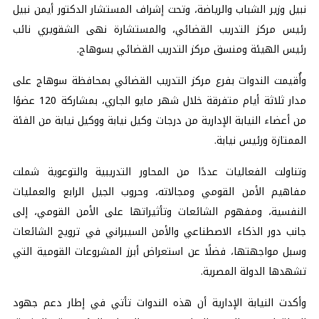
نبيل وزير الشباب والرياضة، وتحت إشراف المستشار الدكتور أيمن نبيل
رئيس مركز التدريب القضائي، والمستشارة نهى الشقويري نائب
رئيس الهيئة ومنسق مركز التدريب القضائي بسوهاج.
وأُقيمت الندوات بفرع مركز التدريب القضائي بمحافظة سوهاج على
مدار ثلاثة أيام متفرقة خلال شهر مايو الجاري، بمشاركة 120 عضوًا
من أعضاء النيابة الإدارية من درجات وكيل نيابة ووكيل نيابة من الفئة
الممتازة ورئيس نيابة.
وتناولت الفعاليات عددًا من المحاور التدريبية والتوعوية شملت
مفاهيم الأمن القومي ومجالاته، وحروب الجيل الرابع والعمليات
النفسية، ومفهوم الشائعات وتأثيراتها على الأمن القومي، إلى
جانب دور الذكاء الاصطناعي والأمن السيبراني في ترويج الشائعات
وسبل مواجهتها، فضلًا عن استعراض أبرز المشروعات القومية التي
تشهدها الدولة المصرية.
وأكدت النيابة الإدارية أن هذه الندوات تأتي في إطار دعم جهود