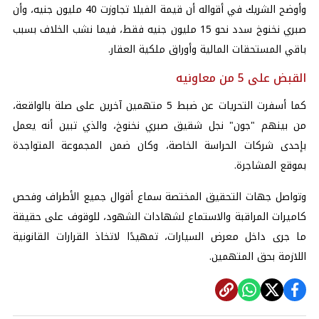
وأوضح الشريك في أقواله أن قيمة الفيلا تجاوزت 40 مليون جنيه، وأن
صبري نخنوخ سدد نحو 15 مليون جنيه فقط، فيما نشب الخلاف بسبب
باقي المستحقات المالية وأوراق ملكية العقار.
القبض على 5 من معاونيه
كما أسفرت التحريات عن ضبط 5 متهمين آخرين على صلة بالواقعة،
من بينهم "جون" نجل شقيق صبري نخنوخ، والذي تبين أنه يعمل
بإحدى شركات الحراسة الخاصة، وكان ضمن المجموعة المتواجدة
بموقع المشاجرة.
وتواصل جهات التحقيق المختصة سماع أقوال جميع الأطراف وفحص
كاميرات المراقبة والاستماع لشهادات الشهود، للوقوف على حقيقة
ما جرى داخل معرض السيارات، تمهيدًا لاتخاذ القرارات القانونية
اللازمة بحق المتهمين.