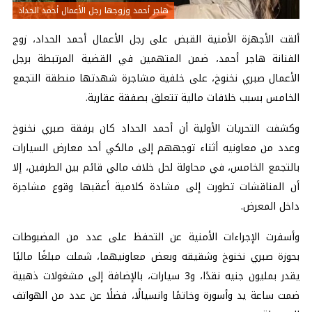
هاجر أحمد وزوجها رجل الأعمال أحمد الحداد
ألقت الأجهزة الأمنية القبض على رجل الأعمال أحمد الحداد، زوج
الفنانة هاجر أحمد، ضمن المتهمين في القضية المرتبطة برجل
الأعمال
صبري نخنوخ
، على خلفية مشاجرة شهدتها منطقة التجمع
الخامس بسبب خلافات مالية تتعلق بصفقة عقارية.
وكشفت التحريات الأولية أن أحمد الحداد كان برفقة
صبري نخنوخ
وعدد من معاونيه أثناء توجههم إلى مالكي أحد معارض السيارات
بالتجمع الخامس، في محاولة لحل خلاف مالي قائم بين الطرفين، إلا
أن المناقشات تطورت إلى مشادة كلامية أعقبها وقوع مشاجرة
داخل المعرض.
وأسفرت الإجراءات الأمنية عن التحفظ على عدد من المضبوطات
بحوزة
صبري نخنوخ
وشقيقه وبعض معاونيهما، شملت مبلغًا ماليًا
يقدر بمليون جنيه نقدًا، و3 سيارات، بالإضافة إلى مشغولات ذهبية
ضمت ساعة يد وأسورة وخاتمًا وانسيالًا، فضلًا عن عدد من الهواتف