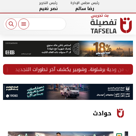
رئيس مجلس الإدارة
رئيس التحرير
رضا سالم
نصر نعيم
من ودية برشلونة.. وشوبير يكشف آخر تطورات التجديد
هل تتغير ح
حوادث