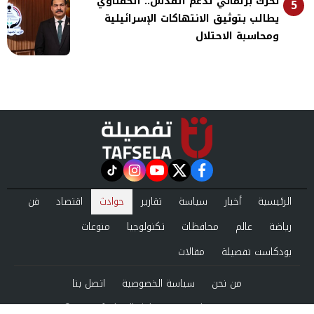
تحرك برلماني لدعم القدس.. الحفناوي
5
يطالب بتوثيق الانتهاكات الإسرائيلية
ومحاسبة الاحتلال
instagram
tiktok
youtube
twitter
facebook
الرئيسية
أخبار
سياسة
تقارير
حوادث
اقتصاد
فن
رياضة
عالم
محافظات
تكنولوجيا
منوعات
بودكاست تفصيلة
مقالات
من نحن
سياسة الخصوصية
اتصل بنا
©2024 tafsela All Rights Reserved.