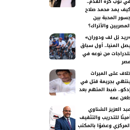
ي ثوب كرة القدم..
يف يمد محمد صلاح
سور المحبة بين
لمصريين والأتراك؟
ريد بُل لف ودوران»
صل المنيا.. أول سباق
لدراجات من نوعه في
صر
لاف على الميراث
نتهي بجريمة قتل في
دكو.. ضبط المتهم بعد
عن عمه
بد العزيز الشناوي
مينًا للتدريب والتثقيف
لمركزي وعضوًا بالمكتب