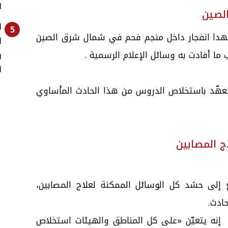
ا
لصين
ا
5
دا انفجار داخل منجم فحم في شمال شرق الصين
ا
و
ا
عهّد باستخلاص الدروس من هذا الحادث المأساوي
ج المصابين
إلى حشد كل الوسائل الممكنة لعلاج المصابين،
ادث.
إنه يتعيّن «على كل المناطق والهيئات استخلاص