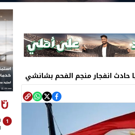
 حادث انفجار منجم الفحم بشانشي
ر
1
ا