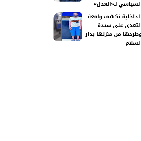
لسياسي لـ«العدل»
لداخلية تكشف واقعة
لتعدي على سيدة
طردها من منزلها بدار
لسلام