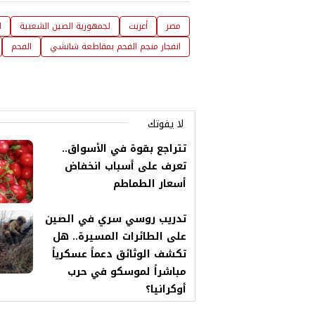
مصر
أعربت
لجمهورية الصين الشعبية
ا
انفجار منجم الفحم بمقاطعة شانشي
الفحم
لا يفوتك
تتراجع بقوة في الأسواق..
تعرف على أسباب انخفاض
أسعار الطماطم
تدريب روسي سري في الصين
على الطائرات المسيرة.. هل
تكشف الوثائق دعماً عسكرياً
مباشراً لموسكو في حرب
أوكرانيا؟