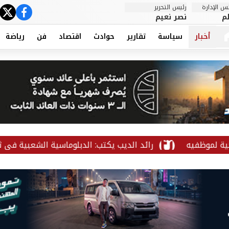
 الإدارة
رئيس التحرير
ter
cebook
م
نصر نعيم
أخبار
سياسة
تقارير
حوادث
اقتصاد
فن
رياضة
رائد الديب يكتب: الدبلوماسية الشعبية في ثوب كرة القد