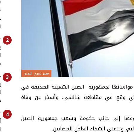
ف
ك
ج
ا
«
2
ي
ل
م
مصر تعزي الصين
خ
3
ي
 مواساتها لجمهورية
الصين الشعبية
الصديقة في
إ
الذي وقع في مقاطعة شانشي، وأسفر عن وفاة
ط
ع
4
وفها إلى جانب حكومة وشعب جمهورية الصين
أ
يم، وتتمنى الشفاء العاجل للمصابين.
ا