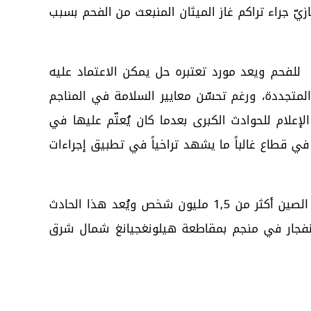
زيّ جراء تراكم غاز الميثان المنبعث من الفحم بسبب
للفحم ويعد مورد تعتبره حل يمكن الاعتماد عليه
لمتجددة، ورغم تحسّن معايير السلامة في المناجم
لإعلام للحوادث الكبرى بعدما كان يُعتّم عليها في
في قطاع غالباً ما يشهد تراخياً في تطبيق إجراءات
ويعمل في مناجم الفحم وحدها في الصين أكثر من 1,5 مليون شخص ويُعد هذا الحادث
بر 2009، حين أدى انفجار في منجم بمقاطعة هيلونغجيانغ شمال شرق