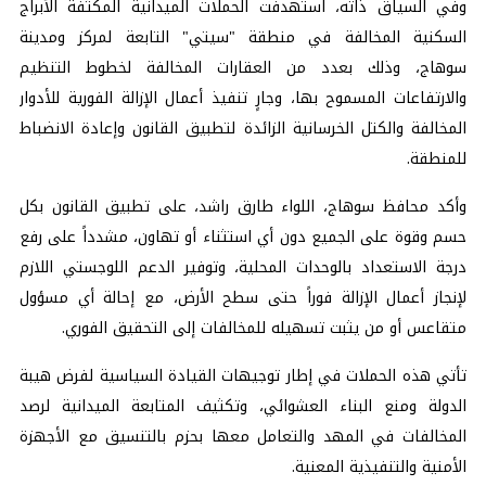
وفي السياق ذاته، استهدفت الحملات الميدانية المكثفة الأبراج
السكنية المخالفة في منطقة "سيتي" التابعة لمركز ومدينة
سوهاج، وذلك بعدد من العقارات المخالفة لخطوط التنظيم
والارتفاعات المسموح بها، وجارٍ تنفيذ أعمال الإزالة الفورية للأدوار
المخالفة والكتل الخرسانية الزائدة لتطبيق القانون وإعادة الانضباط
للمنطقة.
وأكد محافظ سوهاج، اللواء طارق راشد، على تطبيق القانون بكل
حسم وقوة على الجميع دون أي استثناء أو تهاون، مشدداً على رفع
درجة الاستعداد بالوحدات المحلية، وتوفير الدعم اللوجستي اللازم
لإنجاز أعمال الإزالة فوراً حتى سطح الأرض، مع إحالة أي مسؤول
متقاعس أو من يثبت تسهيله للمخالفات إلى التحقيق الفوري.
تأتي هذه الحملات في إطار توجيهات القيادة السياسية لفرض هيبة
الدولة ومنع البناء العشوائي، وتكثيف المتابعة الميدانية لرصد
المخالفات في المهد والتعامل معها بحزم بالتنسيق مع الأجهزة
الأمنية والتنفيذية المعنية.