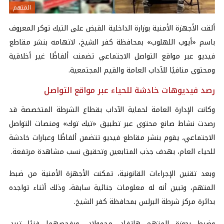
المتهم
ألقت الأجهزة الأمنية بوزارة الداخلية القبض على التيك توكر المعروف
باسم «أيوب اللهلوب» بمحافظة كفر الشيخ، لاتهامه بنشر مقاطع
فيديو عبر مواقع التواصل الاجتماعي تضمنت ألفاظًا غير أخلاقية
ومحتوى منافيًا للآداب العامة والقيم المجتمعية.
رصد فيديوهات خادشة للحياء عبر مواقع التواصل
وكانت الإدارة العامة لحماية الآداب بقطاع الشرطة المتخصصة قد
رصدت نشاط صانع محتوى عبر تطبيق «تيك توك» ومنصات التواصل
الاجتماعي، يقوم بنشر مقاطع فيديو تتضمن ألفاظًا وعبارات خادشة
للحياء العام، بهدف جذب المتابعين وتحقيق نسب مشاهدة مرتفعة.
وبعد تقنين الإجراءات القانونية، تمكنت الأجهزة الأمنية من ضبط
المتهم، وتبين أنه له معلومات جنائية سابقة، وذلك أثناء تواجده
بدائرة مركز شرطة البرلس بمحافظة كفر الشيخ.
وضبط بحوزة المتهم هاتفان محمولان، وبفحصهما فنيًا تبين