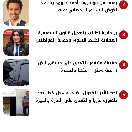
بمسلسل «ونس».. أحمد داوود يستعد
2
لخوض السباق الرمضاني 2027
برلمانية تطالب بتفعيل قانون السمسرة
3
العقارية لضبط السوق وحماية المواطنين
حقيقة منشور التعدي على مسقى أرض
4
زراعية ومنع زراعتها بالبحيرة
تحت تأثير الكحول.. ضبط مسجل خطر بعد
5
ظهوره عاريًا والتعدي على المارة بالجيزة