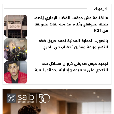
لا يفوتك
«الكثافة مش حجة».. القضاء الإداري يُنصف
طفلة بسوهاج ويُلزم مدرسة لغات بقبولها
في KG1
بالصور.. الحماية المدنية تخمد حريق ضخم
التهم ورشة ومخزن أخشاب في المرج
تجديد حبس صديقي كروان مشاكل بعد
التعدي على شقيقه وإصابته بحدائق القبة