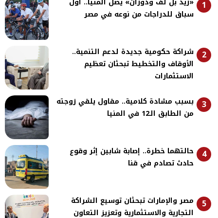
«ريد بُل لف ودوران» يصل المنيا.. أول
1
سباق للدراجات من نوعه في مصر
شراكة حكومية جديدة لدعم التنمية..
2
الأوقاف والتخطيط تبحثان تعظيم
الاستثمارات
بسبب مشادة كلامية.. مقاول يلقي زوجته
3
من الطابق الـ12 في المنيا
حالتهما خطرة.. إصابة شابين إثر وقوع
4
حادث تصادم في قنا
مصر والإمارات تبحثان توسيع الشراكة
5
التجارية والاستثمارية وتعزيز التعاون