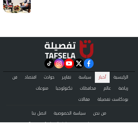
instagram
tiktok
youtube
twitter
facebook
الرئيسية
أخبار
سياسة
تقارير
حوادث
اقتصاد
فن
رياضة
عالم
محافظات
تكنولوجيا
منوعات
بودكاست تفصيلة
مقالات
من نحن
سياسة الخصوصية
اتصل بنا
©2024 tafsela All Rights Reserved.
Powered by