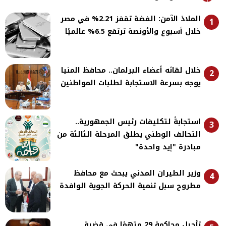
الملاذ الآمن: الفضة تقفز 2.21% في مصر
1
خلال أسبوع والأونصة ترتفع 6.5% عالميًا
خلال لقائه أعضاء البرلمان.. محافظ المنيا
2
يوجه بسرعة الاستجابة لطلبات المواطنين
استجابةً لتكليفات رئيس الجمهورية..
3
التحالف الوطني يطلق المرحلة الثالثة من
مبادرة "إيد واحدة"
وزير الطيران المدني يبحث مع محافظ
4
مطروح سبل تنمية الحركة الجوية الوافدة
تأجيل محاكمة 29 متهمًا في قضية