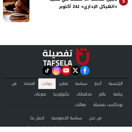
5
«الهيكل الإداري» لـ24 أكتوبر
instagram
tiktok
youtube
twitter
facebook
الرئيسية
أخبار
سياسة
تقارير
حوادث
اقتصاد
فن
رياضة
عالم
محافظات
تكنولوجيا
منوعات
بودكاست تفصيلة
مقالات
من نحن
سياسة الخصوصية
اتصل بنا
©2024 tafsela All Rights Reserved.