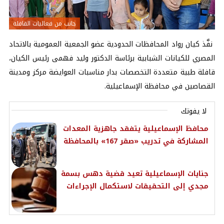
جانب من فعاليات القافلة
نفَّذ كيان رواد المحافظات الحدودية عضو الجمعية العمومية بالاتحاد
المصري للكيانات الشبابية برئاسة الدكتور وليد فهمى رئيس الكيان،
قافلة طبية متعددة التخصصات بدار مناسبات العوايضة مركز ومدينة
القصاصين في محافظة الإسماعيلية.
لا يفوتك
محافظ الإسماعيلية يتفقد جاهزية المعدات
المشاركة في تدريب «صقر 167» بالمحافظة
جنايات الإسماعيلية تعيد قضية دهس بسمة
مجدي إلى التحقيقات لاستكمال الإجراءات