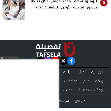
اليوم والساعة.. موعد مؤتمر إعلان نتيجة
5
تنسيق المرحلة الأولى للجامعات 2026
instagram
tiktok
youtube
twitter
facebook
الرئيسية
أخبار
سياسة
تقارير
حوادث
اقتصاد
فن
رياضة
عالم
محافظات
تكنولوجيا
منوعات
بودكاست تفصيلة
مقالات
من نحن
سياسة الخصوصية
اتصل بنا
©2024 tafsela All Rights Reserved.