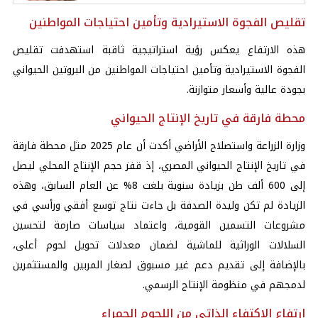
تقليص الفجوة الاستيرادية وتأمين احتياجات المواطنين
هذه الارتفاع يعكس رؤية استراتيجية ثاقبة استهدفت تقليص
الفجوة الاستيرادية وتأمين احتياجات المواطنين من البروتين الحيواني
بجودة عالية وأسعار متوازنة.
محطة فارقة في تاريخ الإنتاج الحيواني
​وزارة الزراعة واستصلاح الأراضي أكدت أن عام 2025 مثل محطة فارقة
في تاريخ الإنتاج الحيواني المصري، إذ قفز حجم الإنتاج المحلي ليصل
إلى 600 ألف طن بزيادة سنوية بلغت 8% عن العام السابق، وهذه
الزيادة لم تكن وليدة الصدفة بل جاءت نتاج توسع أفقي ورأسي في
مشروعات التسمين القومية، واعتماد سياسات صارمة لتحسين
السلالات الوراثية للماشية لضمان معدلات تحويل لحوم أعلى،
بالإضافة إلى تقديم دعم غير مسبوق لصغار المربين والمستثمرين
لدمجهم في منظومة الإنتاج الرسمي.
ارتفاع الاكتفاء الذاتي من اللحوم الحمراء