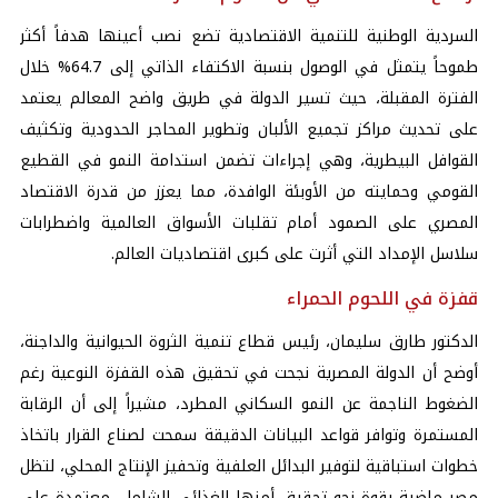
​السردية الوطنية للتنمية الاقتصادية تضع نصب أعينها هدفاً أكثر
طموحاً يتمثل في الوصول بنسبة الاكتفاء الذاتي إلى 64.7% خلال
الفترة المقبلة، حيث تسير الدولة في طريق واضح المعالم يعتمد
على تحديث مراكز تجميع الألبان وتطوير المحاجر الحدودية وتكثيف
القوافل البيطرية، وهي إجراءات تضمن استدامة النمو في القطيع
القومي وحمايته من الأوبئة الوافدة، مما يعزز من قدرة الاقتصاد
المصري على الصمود أمام تقلبات الأسواق العالمية واضطرابات
سلاسل الإمداد التي أثرت على كبرى اقتصاديات العالم.
قفزة في اللحوم الحمراء
​الدكتور طارق سليمان، رئيس قطاع تنمية الثروة الحيوانية والداجنة،
أوضح أن الدولة المصرية نجحت في تحقيق هذه القفزة النوعية رغم
الضغوط الناجمة عن النمو السكاني المطرد، مشيراً إلى أن الرقابة
المستمرة وتوافر قواعد البيانات الدقيقة سمحت لصناع القرار باتخاذ
خطوات استباقية لتوفير البدائل العلفية وتحفيز الإنتاج المحلي، لتظل
مصر ماضية بقوة نحو تحقيق أمنها الغذائي الشامل، معتمدة على