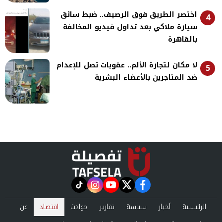
اختصر الطريق فوق الرصيف.. ضبط سائق
4
سيارة ملاكي بعد تداول فيديو المخالفة
بالقاهرة
لا مكان لتجارة الألم.. عقوبات تصل للإعدام
5
ضد المتاجرين بالأعضاء البشرية
instagram
tiktok
youtube
twitter
facebook
الرئيسية
أخبار
سياسة
تقارير
حوادث
اقتصاد
فن