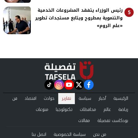
رئيس الوزراء يتفقد المشروعات الخدمية
5
والتنموية بمطروح ويتابع مستجدات تطوير
«علم الروم»
instagram
tiktok
youtube
twitter
facebook
الرئيسية
أخبار
سياسة
تقارير
حوادث
اقتصاد
فن
رياضة
عالم
محافظات
تكنولوجيا
منوعات
بودكاست تفصيلة
مقالات
من نحن
سياسة الخصوصية
اتصل بنا