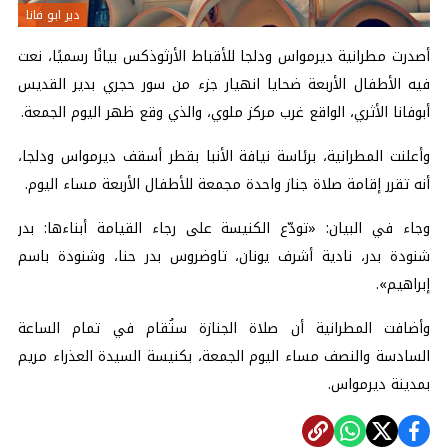
دير ابو فانا
أصدرت مطرانية ديرمواس ودلجا للأقباط الأرثوذكس بيانًا رسميًا، نعت
فيه الأطفال الأربعة ضحايا انهيار جزء من سور حجري بدير القديس
أبوفانا الأثري، الواقع غرب مركز ملوي، والذي وقع ظهر اليوم الجمعة.
وأعلنت المطرانية، برئاسة نيافة الأنبا بقطر أسقف ديرمواس ودلجا،
أنه تقرر إقامة صلاة جناز واحدة مجمعة للأطفال الأربعة مساء اليوم.
وجاء في البيان: «تودّع الكنيسة على رجاء القيامة أبناءها: بدر
شنودة بدر، نادية أشرف يونان، تاوضروس بدر حنا، وشنودة باسم
إبراهيم».
وأضافت المطرانية أن صلاة الجنازة ستُقام في تمام الساعة
السادسة والنصف مساء اليوم الجمعة، بكنيسة السيدة العذراء مريم
بمدينة ديرمواس.