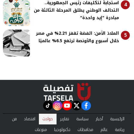
استجابةً لتكليفات رئيس الجمهورية..
4
التحالف الوطني يطلق المرحلة الثالثة من
مبادرة "إيد واحدة"
الملاذ الآمن: الفضة تقفز 2.21% في مصر
5
خلال أسبوع والأونصة ترتفع 6.5% عالميًا
instagram
tiktok
youtube
twitter
facebook
الرئيسية
أخبار
سياسة
تقارير
حوادث
اقتصاد
فن
رياضة
عالم
محافظات
تكنولوجيا
منوعات