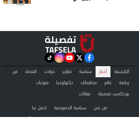
instagram
tiktok
youtube
twitter
facebook
الرئيسية
أخبار
سياسة
تقارير
حوادث
اقتصاد
فن
رياضة
عالم
محافظات
تكنولوجيا
منوعات
بودكاست تفصيلة
مقالات
من نحن
سياسة الخصوصية
اتصل بنا
©2024 tafsela All Rights Reserved.
Powered by