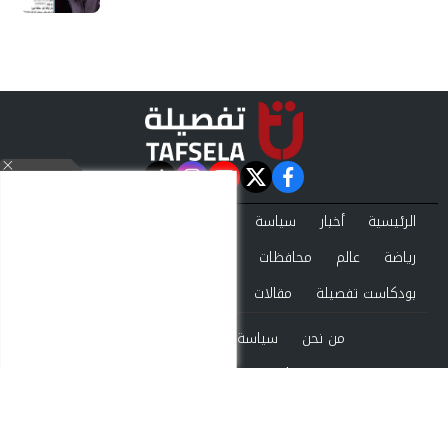
instagram
tiktok
youtube
twitter
facebook
الرئيسية
أخبار
سياسة
تقارير
حوادث
اقتصاد
فن
رياضة
عالم
محافظات
تكنولوجيا
منوعات
بودكاست تفصيلة
مقالات
من نحن
سياسة الخصوصية
اتصل بنا
©2024 tafsela All Rights Reserved.
Powered by