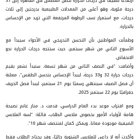
ارتفاعًا طفيفًا في درجات الحرارة لتصل العظمى في القاهرة إلى 37
درجة مئوية، وهو أعلى من المعدلات الطبيعية بدرجتين إلى ثلاث
درجات، مع استمرار نسب الرطوبة المرتفعة التي تزيد من الإحساس
بالحرارة.
وطمأنت المواطنين بأن التحسن التدريجي في الأجواء سيبدأ مع
الأسبوع الثاني من شهر سبتمبر، حيث ستتجه درجات الحرارة نحو
الانخفاض.
وأضافت: "في النصف الثاني من شهر تسعة، سنبدأ نشعر بقيم
درجات حرارة 32 و33 درجة، ليبدأ الإحساس بتحسن الطقس"، معلنة
أن فصل الصيف سينتهي رسميًا يوم 21 سبتمبر، ليبدأ فصل الخريف
جغرافيًا يوم 22 سبتمبر 2025.
ومع اقتراب موعد بدء العام الدراسي، قدمت د. منار غانم نصيحة
هامة لأولياء الأمور بخصوص ملابس الطلاب، قائلة: "لسه الملابس
الصيفية موجودة معانا، ويمكن كمان لمنتصف شهر 10".
وأكدت أنه لا داعي للملابس الشتوية حاليًا، وقد يحتاج الطلاب فقط