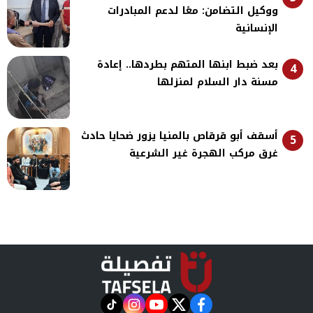
ووكيل التضامن: معًا لدعم المبادرات
الإنسانية
بعد ضبط ابنها المتهم بطردها.. إعادة
4
مسنة دار السلام لمنزلها
أسقف أبو قرقاص بالمنيا يزور ضحايا حادث
5
غرق مركب الهجرة غير الشرعية
instagram
tiktok
youtube
twitter
facebook