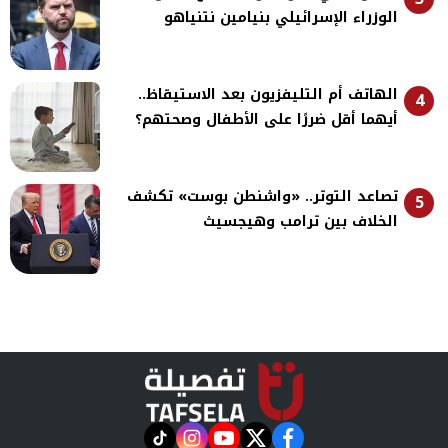
الوزراء الإسرائيلي بنيامين نتنياهو
الهاتف أم التليفزيون بعد الاستيقاظ..
4
أيهما أقل ضررًا على الأطفال وصحتهم؟
تصاعد التوتر.. «واشنطن بوست» تكشف
5
الخلاف بين ترامب وهيجسيث
instagram
tiktok
youtube
twitter
facebook