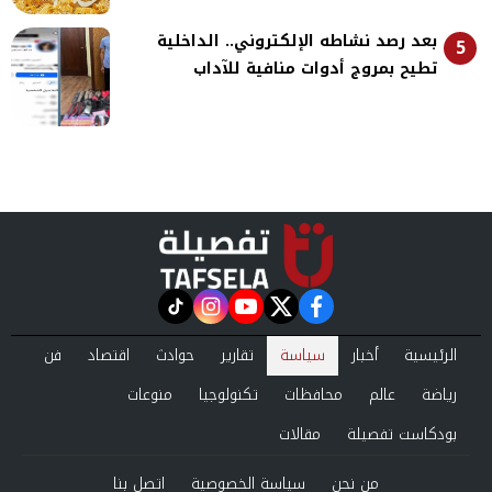
بعد رصد نشاطه الإلكتروني.. الداخلية
5
تطيح بمروج أدوات منافية للآداب
instagram
tiktok
youtube
twitter
facebook
الرئيسية
أخبار
سياسة
تقارير
حوادث
اقتصاد
فن
رياضة
عالم
محافظات
تكنولوجيا
منوعات
بودكاست تفصيلة
مقالات
من نحن
سياسة الخصوصية
اتصل بنا