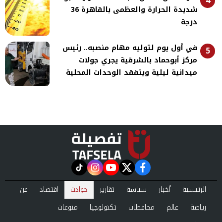
4
شديدة الحرارة والعظمى بالقاهرة 36
درجة
في أول يوم لتوليه مهام منصبه.. رئيس
5
مركز أبوحماد بالشرقية يجري جولات
ميدانية ليلية ويتفقد الوحدات المحلية
instagram
tiktok
youtube
twitter
facebook
الرئيسية
أخبار
سياسة
تقارير
حوادث
اقتصاد
فن
رياضة
عالم
محافظات
تكنولوجيا
منوعات