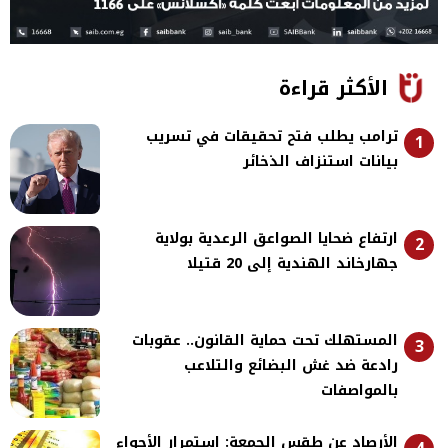
الأكثر قراءة
ترامب يطلب فتح تحقيقات في تسريب
1
بيانات استنزاف الذخائر
ارتفاع ضحايا الصواعق الرعدية بولاية
2
جهارخاند الهندية إلى 20 قتيلا
المستهلك تحت حماية القانون.. عقوبات
3
رادعة ضد غش البضائع والتلاعب
بالمواصفات
الأرصاد عن طقس الجمعة: استمرار الأجواء