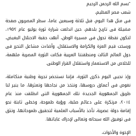
"بسم الله الرحمن الرحيم
شعب مصر العظيم،
فى مثل هذا اليوم، قبل ثلاثة وسبعين عاما، سطر المصريون صفحة
مضيئة فى تاريخ بلدهم، حين اندلعت شرارة ثورة يوليو عام ١٩٥٢،
لتكون نقطة تحول فى مسيرة الوطن، أنهت حقبة الاحتلال البغيض،
ورسخت قيم العزة والكرامة والاستقلال، وأضاءت مشاعل التحرر فى
دول العالم الثالث ومنطقتنا العربية فكانت الثورة المصرية ملهمة،
للخلاص من الاستعمار واستقلال القرار الوطنى.
وإذ نحيى اليوم ذكرى الثورة، فإننا نستحضر تجربة وطنية متكاملة،
نغوص فى أعماق دروسها، ونتخذ من نجاحها وتعثرها، ما ينير لنا
طريق الجمهورية الجديدة تلك الجمهورية التى انطلقت منذ عام
٢٠١٤، مرتكزة على دعائم صلبة، ورؤية طموحة، وخطى ثابتة نحو
إقامة دولة عصرية، تأخذ بالأسباب العلمية لتحقيق طموحاتها، وتثق
فى توفيق الله سبحانه وتعالى لإدراك غاياتها.
الإخوة والأخوات،