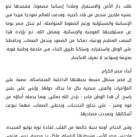
ظلت دار الأمن والاستقرار، وملاذا إنسانيا مضمونا، فقصدها نحو
عشرة ملايين شخص من بلاد كثيرة، وقدمت للعالم نموذجا فريدا فى
الإنسانية والمسئولية ورغم الضغوط المتواصلة، لم تتخل مصر يوما
عن مسئوليتها القومية والإنسانية. وبفضل الله، ثم بإرادة هذا
الشعب العظيم ووعيه، تمكنا من الصمود وتحمل الصعاب، وحافظنا
على الوطن واستقراره، وسلكنا طريق البناء، فى ملحمة وطنية قوية،
بعزيمة وسواعد لا تعرف الانكسار.
أبناء مصر الكرام،
إن مصر ستظل منيعة بجبهتها الداخلية المتماسكة، عصية على
المؤامرات والفتن، مبصرة بكل ما يحاك حولها. وإننى على يقين
راسخ، أن هذا الوطن قادر - بإذن الله تعالى، وبما يحمله أبناؤه من
قوة وصبر - على تجاوز التحديات، وتخطى الصعاب، مهما تنوعت
أشكالها، وتعددت مصادرها.
وفى الختام، أوجه تحية خالصة من القلب، لقادة ثورة يوليو المجيدة،
ولجيش مصر الأبى، وشرطتها الباسلة، ولكل يد مصرية، تبنى وتنمى