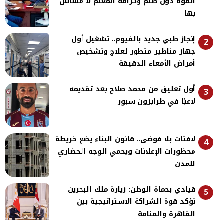
القوة دون ظلم وكرامة المعلم لا مساس
بها
إنجاز طبي جديد بالفيوم.. تشغيل أول
2
جهاز مناظير متطور لعلاج وتشخيص
أمراض الأمعاء الدقيقة
أول تعليق من محمد صلاح بعد تقديمه
3
لاعبًا في طرابزون سبور
لافتات بلا فوضى.. قانون البناء يضع خريطة
4
محظورات الإعلانات ويحمي الوجه الحضاري
للمدن
قيادي بحماة الوطن: زيارة ملك البحرين
5
تؤكد قوة الشراكة الاستراتيجية بين
القاهرة والمنامة