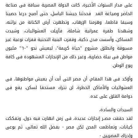
على مدار السنوات الأخيرة، كانت الدولة المصرية سباقة فى صناعة
الحاضر وصياغة الغد فحدثنا جيشنا الباسل، حتى أصبح درعا حصينا
وسيفا قاطعا، وهزمنا الإرهاب، وتطهرت أرض الكنانة من براثنه،
وشهدنا طفرة عمرانية شاملة، فأزيلت العشوائيات، وشيدت
المساكن، وأسست مدن ذكية، وقفزت البنية التحتية قفزات نوعية غير
مسبوقة وانطلق مشروع "حياة كريمة"، ليعيش نحو "٦٠" مليون
مواطن فى بيئة حضارية، وغير ذلك من الإنجازات المشهودة فى كافة
ربوع الوطن.
وأؤكد فى هذا المقام، أن مصر التى أبت أن يعيش مواطنوها، فى
العشوائيات والأماكن الخطرة، لن تترك مستحقا لسكن، يقع فى
دوامة القلق على غده.
السيدات والسادة،
لقد حققت مصـر إنجازات عديدة، فى زمن انهارت فيه دول، وتفككت
كيانات، وتعاظمت المحن لكن مصر - بفضل الله تعالى، ثم بوعى
وإدراك المصريين -