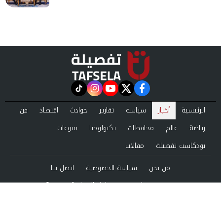
instagram
tiktok
youtube
twitter
facebook
الرئيسية
أخبار
سياسة
تقارير
حوادث
اقتصاد
فن
رياضة
عالم
محافظات
تكنولوجيا
منوعات
بودكاست تفصيلة
مقالات
من نحن
سياسة الخصوصية
اتصل بنا
©2024 tafsela All Rights Reserved.
Powered by