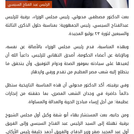
الرئيس عبد الفتاح السيسي
بعث الدكتور مصطفى مدبولي، رئيس مجلس الوزراء، برقية للرئيس
عبدالفتاح السيسي، رئيس الجمهورية؛ بمناسبة حلول الذكرى الثالثة
والسبعين لثورة ٢٣ يوليو المجيدة.
وبهذه المناسبة، قدم رئيس مجلس الوزراء بالأصالة عن نفسه،
وبالإنابة عن أعضاء الحكومة، أصدق التهاني للرئيس، داعياً الله أن
يُعيدها على سيادته بموفور الصحة ودوام التوفيق، وأن يتحقق ما
يتطلع إليه شعب مصر العظيم من تقدم ورقي وازدهار.
وفي برقيته، أكد الدكتور مدبولي أن هذه المناسبة التاريخية ستظل
دائماً حاضرة في وجدان الشعب المصري، بما حققته من إنجازات
عظيمة؛ من أجل إرساء مبادئ الحرية والعدالة والمساواة.
ومن جانبه، بعث المستشار بهاء أبو شقة وكيل أول مجلس الشيوخ
برقية تهنئة إلى السيد الرئيس عبد الفتاح السيسي وإلى الفريق
أول عبد المجيد صقر وزير الدفاع، والفريق أحمد خليفة رئيس الأركان،