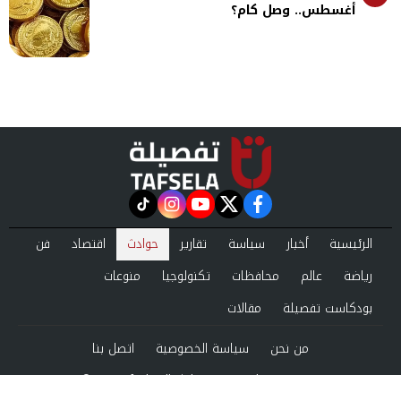
أغسطس.. وصل كام؟
instagram
tiktok
youtube
twitter
facebook
الرئيسية
أخبار
سياسة
تقارير
حوادث
اقتصاد
فن
رياضة
عالم
محافظات
تكنولوجيا
منوعات
بودكاست تفصيلة
مقالات
من نحن
سياسة الخصوصية
اتصل بنا
©2024 tafsela All Rights Reserved.