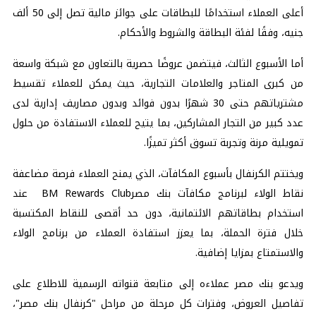
أعلى العملاء استخدامًا للبطاقات على جوائز مالية تصل إلى 50 ألف
جنيه، وفقًا لفئة البطاقة والشروط والأحكام.
أما الأسبوع الثالث، فيتضمن عروضًا حصرية بالتعاون مع شبكة واسعة
من كبرى المتاجر والعلامات التجارية، حيث يمكن للعملاء تقسيط
مشترياتهم حتى 30 شهرًا بدون فوائد وبدون مصاريف إدارية لدى
عدد كبير من التجار المشاركين، بما يتيح للعملاء الاستفادة من حلول
تمويلية مرنة وتجربة تسوق أكثر تميزًا.
ويختتم الكرنفال بأسبوع المكافآت، الذي يمنح العملاء فرصة مضاعفة
نقاط الولاء لبرنامج مكافآت بنك مصرBM Rewards Club عند
استخدام بطاقاتهم الائتمانية، دون حد أقصى للنقاط المكتسبة
خلال فترة الحملة، بما يعزز استفادة العملاء من برنامج الولاء
والاستمتاع بمزايا إضافية.
ويدعو بنك مصر عملاءه إلى متابعة قنواته الرسمية للاطلاع على
تفاصيل العروض، وفترات كل مرحلة من مراحل "كرنفال بنك مصر"،