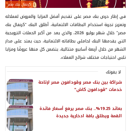
كرنفال بنك مصر
في إطار حرص بنك مصر على تقديم أفضل المزايا والعروض لعملائه
وتعزيز تجربة استخدام البطاقات الائتمانية، أطلق البنك "كرنفال بنك
مصر" خلال شهر يوليو 2026، والذي يعد من أكبر الحملات الترويجية
التي يقدمها البنك لحاملي بطاقاته الائتمانية، حيث يمتد على مدار
الشهر من خلال أربعة أسابيع متتالية، يتضمن كل منها عروضًا ومزايا
تلبي احتياجات مختلف شرائح العملاء.
لا يفوتك
شراكة بين بنك مصر وڤودافون مصر لإتاحة
خدمات "ڤودافون كاش"
بعائد 19.25%.. بنك مصر يرفع أسعار فائدة
القمة ويطلق باقة ادخارية جديدة