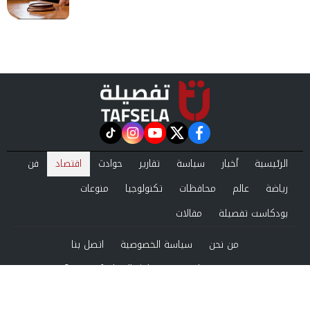
instagram
tiktok
youtube
twitter
facebook
الرئيسية
أخبار
سياسة
تقارير
حوادث
اقتصاد
فن
رياضة
عالم
محافظات
تكنولوجيا
منوعات
بودكاست تفصيلة
مقالات
من نحن
سياسة الخصوصية
اتصل بنا
©2024 tafsela All Rights Reserved.
Powered by