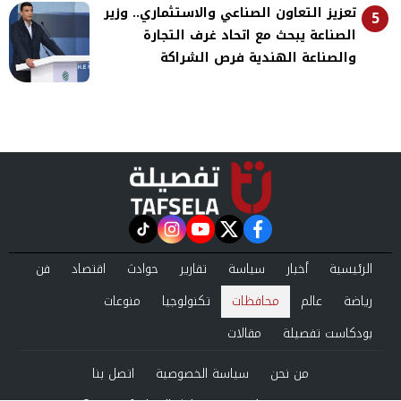
تعزيز التعاون الصناعي والاستثماري.. وزير
5
الصناعة يبحث مع اتحاد غرف التجارة
والصناعة الهندية فرص الشراكة
instagram
tiktok
youtube
twitter
facebook
الرئيسية
أخبار
سياسة
تقارير
حوادث
اقتصاد
فن
رياضة
عالم
محافظات
تكنولوجيا
منوعات
بودكاست تفصيلة
مقالات
من نحن
سياسة الخصوصية
اتصل بنا