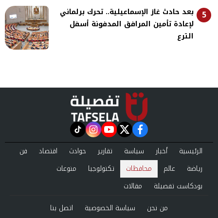
بعد حادث غاز الإسماعيلية.. تحرك برلماني
5
لإعادة تأمين المرافق المدفونة أسفل
الترع
instagram
tiktok
youtube
twitter
facebook
الرئيسية
أخبار
سياسة
تقارير
حوادث
اقتصاد
فن
رياضة
عالم
محافظات
تكنولوجيا
منوعات
بودكاست تفصيلة
مقالات
من نحن
سياسة الخصوصية
اتصل بنا